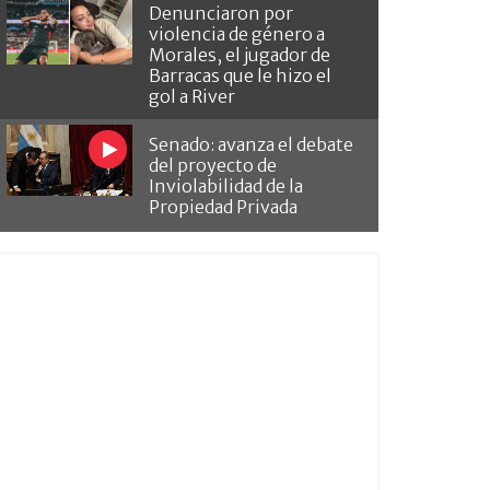
Denunciaron por
violencia de género a
Morales, el jugador de
Barracas que le hizo el
gol a River
Senado: avanza el debate
del proyecto de
Inviolabilidad de la
Propiedad Privada