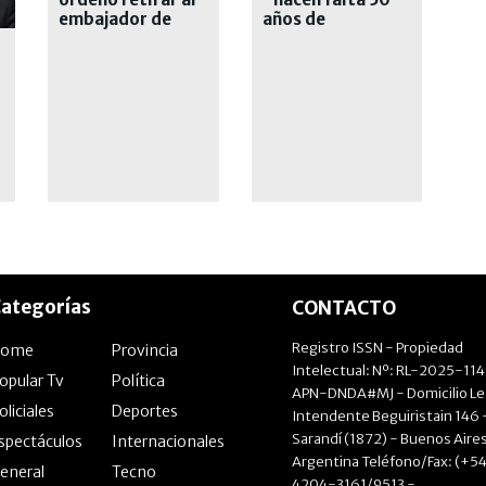
embajador de
años de
Brasil en
liberalismo" en el
Argentina
país
ategorías
CONTACTO
Registro ISSN - Propiedad
Home
Provincia
Intelectual: Nº: RL-2025-11
opular Tv
Política
APN-DNDA#MJ - Domicilio Le
oliciales
Deportes
Intendente Beguiristain 146 
Sarandí (1872) - Buenos Aires
spectáculos
Internacionales
Argentina Teléfono/Fax: (+54
eneral
Tecno
4204-3161/9513 -