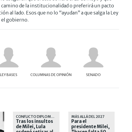
l camino de la institucionalidad o preferirá un pacto
ción al lado. Esos que no lo “ayudan” a que salga la Ley
a el gobierno.
LEY BASES
COLUMNAS DE OPINIÓN
SENADO
CONFLICTO DIPLOMÁTICO
MÁS ALLÁ DEL 2027
Tras los insultos
Para el
de Milei, Lula
presidente Milei,
ordenó retirar al
"hacen falta 50