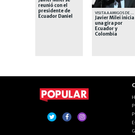
reunió con el
presidente de
VISITA A AMIGOS DE DERECHA
Ecuador Daniel
Javier Milei inicia
Noboa
una gira por
Ecuador y
Colombia
C
P
P
E
G