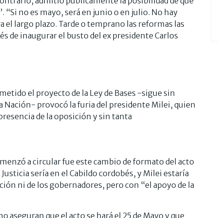
contrario, admitió públicamente la posibilidad de que
”. “Si no es mayo, será en junio o en julio. No hay
 el largo plazo. Tarde o temprano las reformas las
és de inaugurar el busto del ex presidente Carlos
ometido el proyecto de la Ley de Bases -sigue sin
 Nación- provocó la furia del presidente Milei, quien
presencia de la oposición y sin tanta
menzó a circular fue este cambio de formato del acto
 Justicia sería en el Cabildo cordobés, y Milei estaría
ión ni de los gobernadores, pero con “el apoyo de la
o aseguran que el acto se hará el 25 de Mayo y que