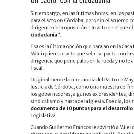
Un pacto "con la ciudadanía"
Sin embargo, en las últimas horas, en los pasil
para el acto en Córdoba, pero sin el acuerdo 
dirigente de la oposición. Un acto en el que e
ciudadanía”.
Esa es la última opción que barajan en la Cas
Milei quiere un acto que selle su pacto con la 
dirigencia que pone palos en la rueda y no le 
fiscal.
Originalmente la ceremonia del Pacto de Mayo 
Justicia de Córdoba, como una muestra de “ins
los gobernadores, algunos ex presidentes, dir
sindicalismo y hasta de la Iglesia. Ese día, lo
documento de 10 puntos para el desarrollo 
Legislativa.
Cuando Guillermo Francos le advirtió a Milei 