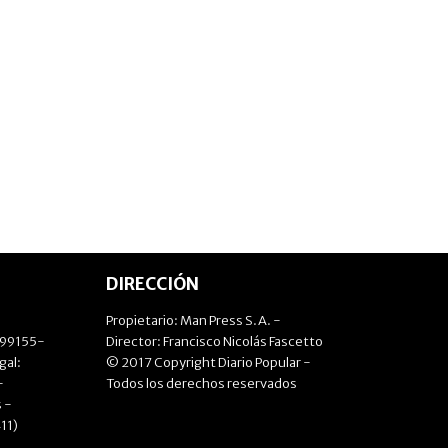
DIRECCIÓN
Propietario: Man Press S.A. -
499155-
Director: Francisco Nicolás Fascetto
gal:
© 2017 Copyright Diario Popular -
-
Todos los derechos reservados
 -
11)