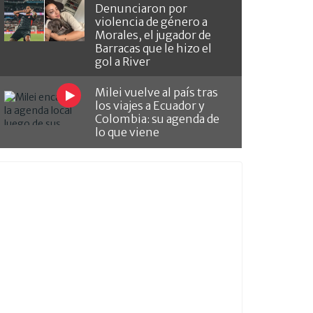
Denunciaron por
violencia de género a
Morales, el jugador de
Barracas que le hizo el
gol a River
Milei vuelve al país tras
los viajes a Ecuador y
Colombia: su agenda de
lo que viene