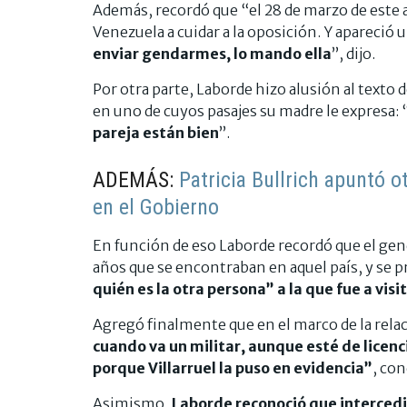
Además, recordó que “el 28 de marzo de este a
Venezuela a cuidar a la oposición. Y apareció
enviar gendarmes, lo mando ella
”, dijo.
Por otra parte, Laborde hizo alusión al texto d
en uno de cuyos pasajes su madre le expresa: 
pareja están bien
”.
ADEMÁS:
Patricia Bullrich apuntó ot
en el Gobierno
En función de eso Laborde recordó que el genda
años que se encontraban en aquel país, y se 
quién es la otra persona” a la que fue a visit
Agregó finalmente que en el marco de la rela
cuando va un militar, aunque esté de licenci
porque Villarruel la puso en evidencia”
, con
Asimismo,
Laborde reconoció que intercedi