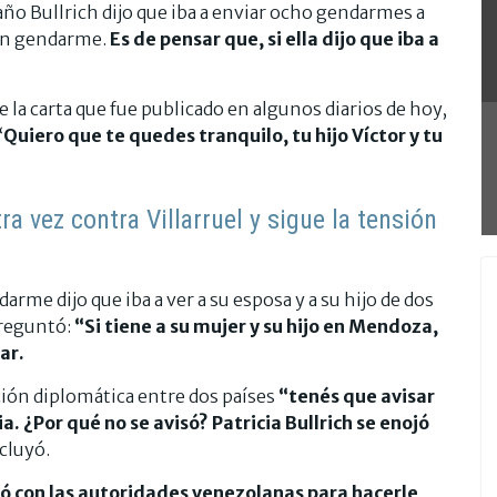
ño Bullrich dijo que iba a enviar ocho gendarmes a
 un gendarme.
Es de pensar que, si ella dijo que iba a
e la carta que fue publicado en algunos diarios de hoy,
“
Quiero que te quedes tranquilo, tu hijo Víctor y tu
ra vez contra Villarruel y sigue la tensión
rme dijo que iba a ver a su esposa y a su hijo de dos
preguntó:
“
Si tiene a su mujer y su hijo en Mendoza,
ar.
ción diplomática entre dos países
“tenés que avisar
a. ¿Por qué no se avisó? Patricia Bullrich se enojó
cluyó.
ó con las autoridades venezolanas para hacerle