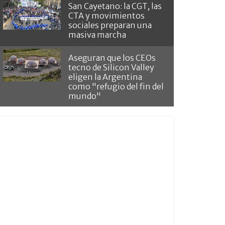
San Cayetano: la CGT, las
CTA y movimientos
sociales preparan una
masiva marcha
Aseguran que los CEOs
tecno de Silicon Valley
eligen la Argentina
como "refugio del fin del
mundo"