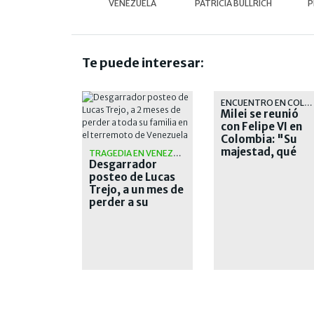
VENEZUELA
PATRICIA BULLRICH
P
Te puede interesar:
ENCUENTRO EN COLOMBIA
Milei se reunió
con Felipe VI en
Colombia: "Su
majestad, qué
TRAGEDIA EN VENEZUELA
Desgarrador
placer verlo"
posteo de Lucas
Trejo, a un mes de
perder a su
familia en el
terremoto