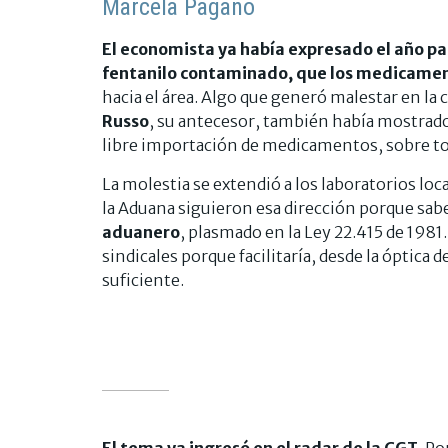
Marcela Pagano
El economista ya había expresado el año pas
fentanilo contaminado, que los medicamen
hacia el área. Algo que generó malestar en la
Russo
, su antecesor, también había mostrado
libre importación de medicamentos, sobre tod
La molestia se extendió a los laboratorios loc
la Aduana siguieron esa dirección porque sa
aduanero
, plasmado en la Ley 22.415 de 1981
sindicales porque facilitaría, desde la óptica 
suficiente.
El tema ya ingresó en el radar de la CGT.
Por