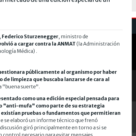
,
Federico Sturzenegger
, ministro de
volvió a cargar contra la ANMAT
(la Administración
ología Médica) .
estionara públicamente al organismo por haber
o de limpieza que buscaba lanzarse de cara al
a "buena suerte".
resentado como una edición especial pensada para
pto "anti-mufa" como parte de su estrategia
 existían pruebas o fundamentos que permitieran
que se elaboró un informe técnico que frenó
 discusión giró principalmente en torno a si se
n control necesario para evitar mensajes