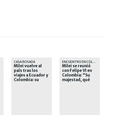
CASA ROSADA
ENCUENTRO EN COLOMBIA
Milei vuelve al
Milei se reunió
país tras los
con Felipe VI en
viajes a Ecuador y
Colombia: "Su
e
Colombia: su
majestad, qué
agenda de lo que
placer verlo"
viene