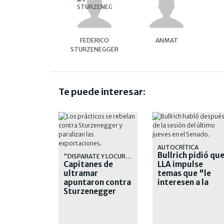
FEDERICO
ANMAT
STURZENEGGER
Te puede interesar:
AUTOCRÍTICA
Bullrich pidió qu
"DISPARATE Y LOCURA"
Capitanes de
LLA impulse
ultramar
temas que "le
apuntaron contra
interesen a la
Sturzenegger
sociedad"
tras el polémico
decreto