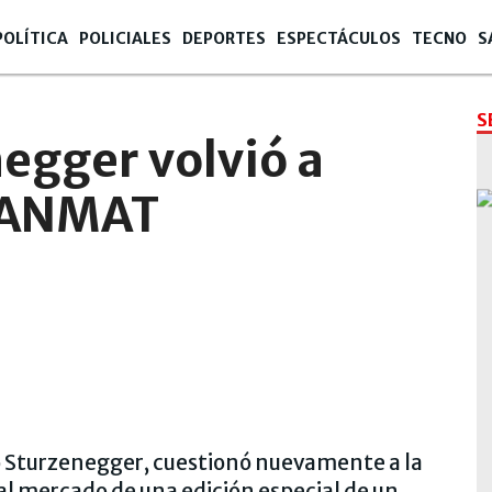
POLÍTICA
POLICIALES
DEPORTES
ESPECTÁCULOS
TECNO
S
S
egger volvió a
a ANMAT
co Sturzenegger, cuestionó nuevamente a la
al mercado de una edición especial de un