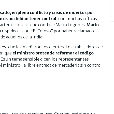
ado, en pleno conflicto y crisis de muertos por
tos no debían tener control
, con muchas críticas
 cartera sanitaria que conduce Mario Lugones.
Mario
 rispideces con “El Coloso” por haber reclamado
o aquellos de la India.
ales, que le enseñaron los dientes. Los trabajadores de
ben que
el ministro pretende reformar el código
. Es un tema sensible dicen los representantes
del ministro, la libre entrada de mercadería sin control
 eso, uno de sus triunviros, Cristian Jerónimo, ya