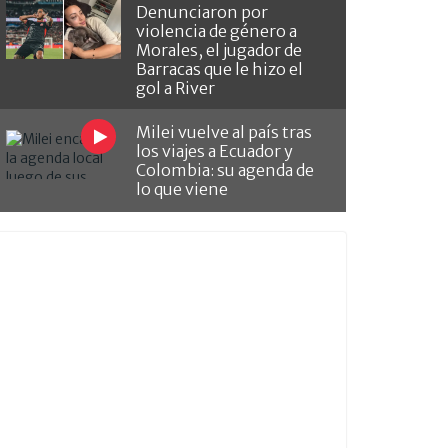
Denunciaron por
violencia de género a
Morales, el jugador de
Barracas que le hizo el
gol a River
Milei vuelve al país tras
los viajes a Ecuador y
Colombia: su agenda de
lo que viene