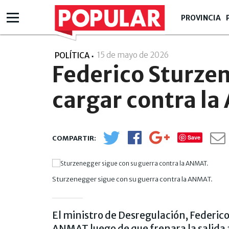
PROVINCIA
15 de mayo de 2026
- 10:05
POLÍTICA
Federico Sturzen
cargar contra l
Save
Sturzenegger sigue con su guerra contra la ANMAT.
El ministro de Desregulación, Federi
ANMAT luego de que frenara la salida 