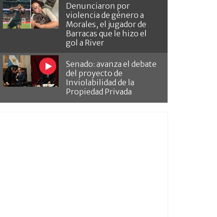
Denunciaron por
violencia de género a
Morales, el jugador de
Barracas que le hizo el
gol a River
Senado: avanza el debate
del proyecto de
Inviolabilidad de la
Propiedad Privada