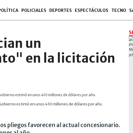
POLÍTICA
POLICIALES
DEPORTES
ESPECTÁCULOS
TECNO
S
S
cian un
o" en la licitación
l Gobierno estimó en unos 410 millones de dólares por año.
s pliegos favorecen al actual concesionario.
ones al año.