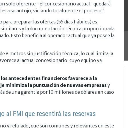
un solo oferente –el concesionario actual- quedará
les a su antojo, viciando totalmente el proceso”.
ara preparar las ofertas (55 días hábiles) es
 similares y la documentación técnica proporcionada
uado. Esto beneficia al operador actual que ya posee la
 8 metros sin justificación técnica, lo cual limita la
avorece al actual concesionario, cuyo equipo ya
 los antecedentes financieros favorece a la
aje minimiza la puntuación de nuevas empresas
y
s de una garantía por 10 millones de dólares en caso
o al FMI que resentirá las reservas
leno y refulado, que son comunes y relevantes en este