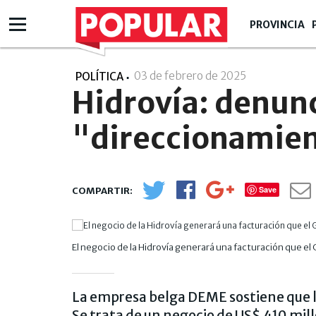
PROVINCIA
03 de febrero de 2025
- 12:02
POLÍTICA
Hidrovía: denun
"direccionamient
Save
El negocio de la Hidrovía generará una facturación que e
La empresa belga DEME sostiene que lo
Se trata de un negocio de US$ 410 mill