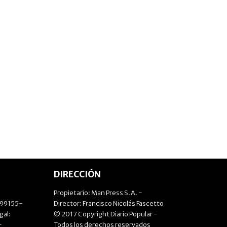
DIRECCIÓN
Propietario: Man Press S.A. -
499155-
Director: Francisco Nicolás Fascetto
gal:
© 2017 Copyright Diario Popular -
-
Todos los derechos reservados