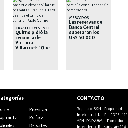
TA
MERCADOS
Las reservas del
Banco Central
TRAS EL REVÉS EN EL SENADO
Quirno pidió la
superaron los
renuncia de
US$ 50.000
Victoria
millones
Villarruel: "Que
se corra"
ategorías
CONTACTO
Registro ISSN - Propiedad
Home
Provincia
Intelectual: Nº: RL-2025-11
opular Tv
Política
APN-DNDA#MJ - Domicilio Le
oliciales
Deportes
Intendente Beguiristain 146 