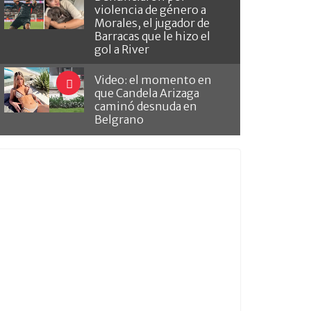
violencia de género a
Morales, el jugador de
Barracas que le hizo el
gol a River
Video: el momento en
que Candela Arizaga
caminó desnuda en
Belgrano