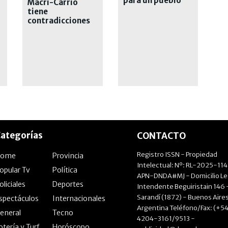
para un pueblo
Macri-Carrió
cansado
tiene
contradicciones
obvias"
ategorías
CONTACTO
Registro ISSN - Propiedad
Home
Provincia
Intelectual: Nº: RL-2025-11
opular Tv
Política
APN-DNDA#MJ - Domicilio Le
oliciales
Deportes
Intendente Beguiristain 146 
Sarandí (1872) - Buenos Aires
spectáculos
Internacionales
Argentina Teléfono/Fax: (+54
eneral
Tecno
4204-3161/9513 -
otería y Turf
Horóscopo