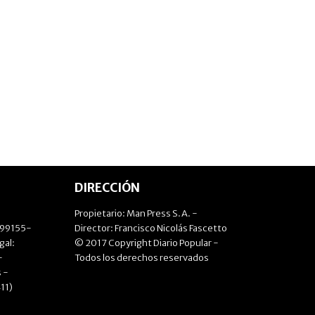
DIRECCIÓN
Propietario: Man Press S.A. -
499155-
Director: Francisco Nicolás Fascetto
gal:
© 2017 Copyright Diario Popular -
-
Todos los derechos reservados
 -
11)