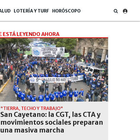
ALUD
LOTERÍA Y TURF
HORÓSCOPO
E ESTÁ LEYENDO AHORA
"TIERRA, TECHO Y TRABAJO"
San Cayetano: la CGT, las CTA y
movimientos sociales preparan
una masiva marcha