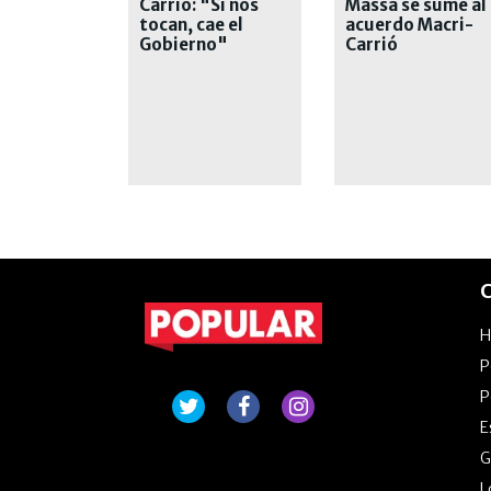
Carrió: "Si nos
Massa se sume al
tocan, cae el
acuerdo Macri-
Gobierno"
Carrió
C
P
P
E
G
L