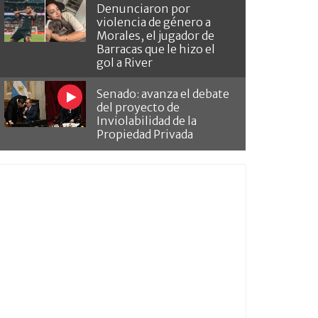
Denunciaron por
violencia de género a
Morales, el jugador de
Barracas que le hizo el
gol a River
Senado: avanza el debate
del proyecto de
Inviolabilidad de la
Propiedad Privada