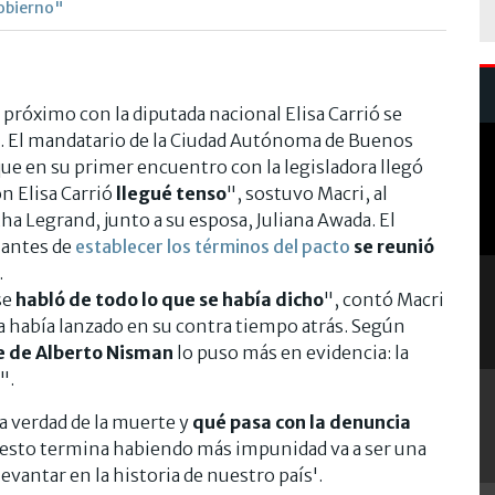
Gobierno"
 próximo con la diputada nacional Elisa Carrió se
no. El mandatario de la Ciudad Autónoma de Buenos
que en su primer encuentro con la legisladora llegó
n Elisa Carrió
llegué tenso
", sostuvo Macri, al
a Legrand, junto a su esposa, Juliana Awada. El
 antes de
establecer los términos del pacto
se reunió
.
se
habló de todo lo que se había dicho
", contó Macri
da había lanzado en su contra tiempo atrás. Según
 de Alberto Nisman
lo puso más en evidencia: la
".
la verdad de la muerte y
qué pasa con la denuncia
o esto termina habiendo más impunidad va a ser una
vantar en la historia de nuestro país'.