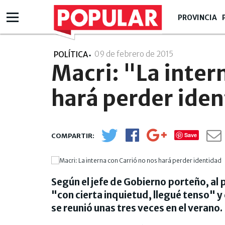
PROVINCIA
09 de febrero de 2015
- 00:02
POLÍTICA
Macri: "La inter
hará perder ide
Save
Según el jefe de Gobierno porteño, al 
"con cierta inquietud, llegué tenso" y
se reunió unas tres veces en el verano.