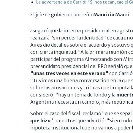
La advertencia de Carrió: "Si nos tocan, cae el 
El jefe de gobierno porteño
Mauricio Macri
aseguró que la interna presidencial en agosto
realizará "sin perder la identidad" de cada u
Aires dio detalles sobre el acuerdo y sostuvo 
con cierta inquietud. "A la primera reunión co
participar del programa Almorzando con Mirth
precandidato presidencial del PRO señaló que
"unas tres veces en este verano"
con Carrió
"Tuvimos una buena conversación en la que 
sobre las acusaciones y críticas que la diputa
consideró, "hay un tema de fondo y la
muerte
Argentina necesita un cambio, más república
Sobre el caso del fiscal, reclamó "que se sepa 
que hizo
", mientras que advirtió: "Si en tod
hipoteca institucional que no vamos a poder le