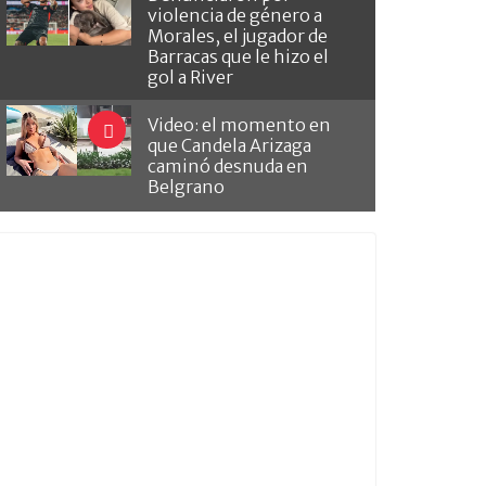
violencia de género a
Morales, el jugador de
Barracas que le hizo el
gol a River
Video: el momento en
que Candela Arizaga
caminó desnuda en
Belgrano