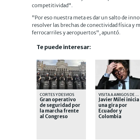
competitividad".
"Por eso nuestra meta es dar un salto de inno
resolver las brechas de conectividad física y
ferrocarriles y aeropuertos", apuntó.
Te puede interesar:
CORTES Y DESVIOS
VISITA A AMIGOS DE DERECHA
Gran operativo
Javier Milei inicia
de seguridad por
una gira por
la marcha frente
Ecuador y
al Congreso
Colombia