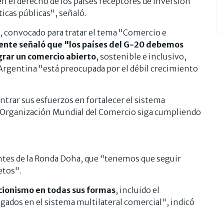
den el derecho de los países receptores de inversión
ticas públicas", señaló.
, convocado para tratar el tema "Comercio e
ente señaló que "los países del G-20 debemos
grar un comercio abierto
, sostenible e inclusivo,
a Argentina "está preocupada por el débil crecimiento
rar sus esfuerzos en fortalecer el sistema
la Organización Mundial del Comercio siga cumpliendo
ntes de la Ronda Doha, que "tenemos que seguir
etos".
ccionismo en todas sus formas
, incluido el
gados en el sistema multilateral comercial", indicó