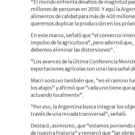
"El mundo enfrenta desafíos de magnitud par
millones de personas en 2050. Y aquí la Arg
alimentos de calidad para más de 400 millones
queremos duplicar la producción en los próx
En este marco, señaló que "el comercio inter
impulso de la agricultura", pero advirtió que,
debemos eliminar las distorsiones".
"Los avances de la última Conferencia Minister
exportaciones agrícolas son una clara señal d
Macri sostuvo también que, "en el camino haci
los atajos" y afirmó que "cada uno tiene que
actuando localmente".
"Por eso, la Argentina busca integrar los obje
través de una mirada transversal", señaló.
Destacó, asimismo, que "estamos poniendo e
de nuestra historia" y remarcó que "las obras 