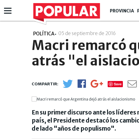
PROVINCIA
05 de septiembre de 2016
- 23:09
POLÍTICA
Macri remarcó q
atrás "el aislac
Save
En su primer discurso ante los lídere
país, el Presidente destacó los cambi
de lado "años de populismo".