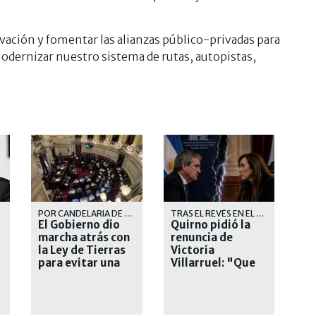
vación y fomentar las alianzas público-privadas para
 modernizar nuestro sistema de rutas, autopistas,
POR CANDELARIA DE LA SOTA
TRAS EL REVÉS EN EL SENADO
El Gobierno dio
Quirno pidió la
marcha atrás con
renuncia de
la Ley de Tierras
Victoria
para evitar una
Villarruel: "Que
derrota en el
se corra"
Senado