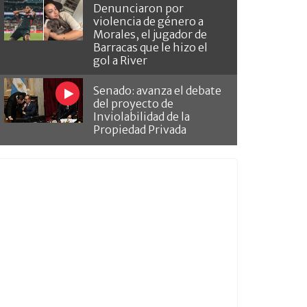
Denunciaron por
violencia de género a
Morales, el jugador de
Barracas que le hizo el
gol a River
Senado: avanza el debate
del proyecto de
Inviolabilidad de la
Propiedad Privada