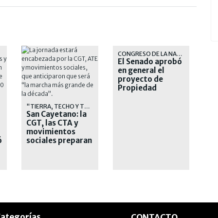
CONGRESO DE LA NACIÓN
El Senado aprobó
en general el
proyecto de
Propiedad
Privada
"TIERRA, TECHO Y TRABAJO"
San Cayetano: la
CGT, las CTA y
movimientos
ó
sociales preparan
una masiva
marcha
ategorías
CONTACTO