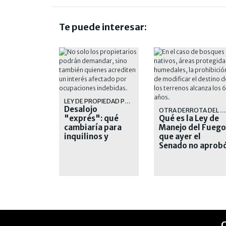
Te puede interesar:
LEY DE PROPIEDAD PRIVADA
Desalojo
OTRA DERROTA DEL GOBIERNO
"exprés": qué
Qué es la Ley de
cambiaría para
Manejo del Fuego
inquilinos y
que ayer el
dueños
Senado no aprob
C