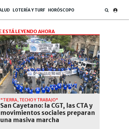
ALUD
LOTERÍA Y TURF
HORÓSCOPO
E ESTÁ LEYENDO AHORA
"TIERRA, TECHO Y TRABAJO"
San Cayetano: la CGT, las CTA y
movimientos sociales preparan
una masiva marcha