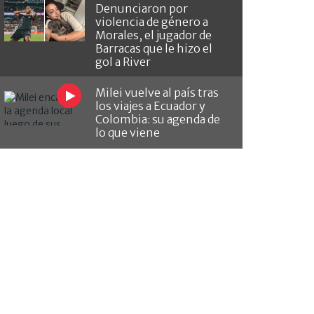
Denunciaron por
violencia de género a
Morales, el jugador de
Barracas que le hizo el
gol a River
Milei vuelve al país tras
los viajes a Ecuador y
Colombia: su agenda de
lo que viene