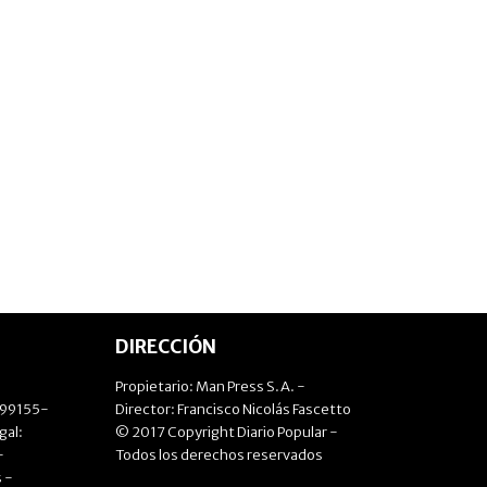
DIRECCIÓN
Propietario: Man Press S.A. -
499155-
Director: Francisco Nicolás Fascetto
gal:
© 2017 Copyright Diario Popular -
-
Todos los derechos reservados
 -