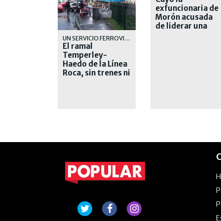
exfuncionaria de
Morón acusada
de liderar una
banda narco
UN SERVICIO FERROVIARIO QUE CADA DIA SE DEGRADA MAS
El ramal
Temperley-
Haedo de la Línea
Roca, sin trenes ni
explicaciones
C
P
P
E