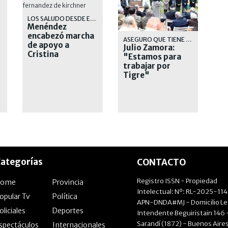
LOS SALUDO DESDE EL BALCON
Menéndez
encabezó marcha
ASEGURO QUE TIENE MUCHA OBRA POR DELANTE PARA EJECUTAR
de apoyo a
Julio Zamora:
Cristina
"Estamos para
Fernández de
trabajar por
Kirchner
Tigre"
ategorías
CONTACTO
Registro ISSN - Propiedad
Home
Provincia
Intelectual: Nº: RL-2025-11
opular Tv
Política
APN-DNDA#MJ - Domicilio Le
oliciales
Deportes
Intendente Beguiristain 146 
Sarandí (1872) - Buenos Aires
spectáculos
Internacionales