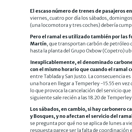
El escaso número de trenes de pasajeros en
viernes, cuatro por día los sábados, domingos
(una locomotora y tres coches) debería cump
Pero el ramal es utilizado también por las
Martín
, que transportan carbón de petróleo 
hasta la planta del Grupo Oxbow (Copetro) ubic
Inexplicablemente, el denominado carbonero 
con el mismo horario que cuando el ramal c
entre Tablada y San Justo. La consecuencia es q
una hora en llegar a Temperley -15.55 en vez
lo que provoca la cancelación del servicio que
siguiente sale recién a las 18.20 de Temperley y
Los sábados, en cambio, si hay carbonero c
y Bosques, y no afectan el servicio del ra
se pregunta por qué no se aplica de lunes a vi
respuesta parece ser la falta de coordinación 