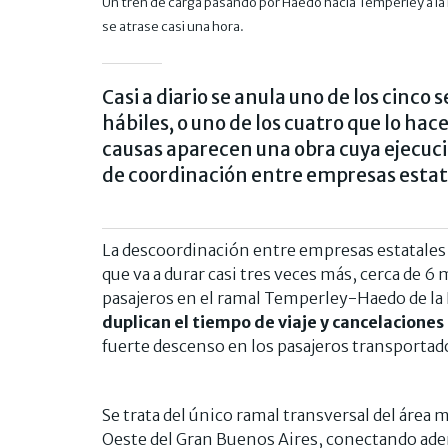
Un tren de carga pasando por Haedo hacia Temperley a la h
se atrase casi una hora.
Casi a diario se anula uno de los cinco 
hábiles, o uno de los cuatro que lo ha
causas aparecen una obra cuya ejecuci
de coordinación entre empresas estat
La descoordinación entre empresas estatales 
que va a durar casi tres veces más, cerca de 6
pasajeros en el ramal Temperley-Haedo de la 
duplican el tiempo de viaje y cancelaciones
fuerte descenso en los pasajeros transportad
Se trata del único ramal transversal del área 
Oeste del Gran Buenos Aires, conectando adem