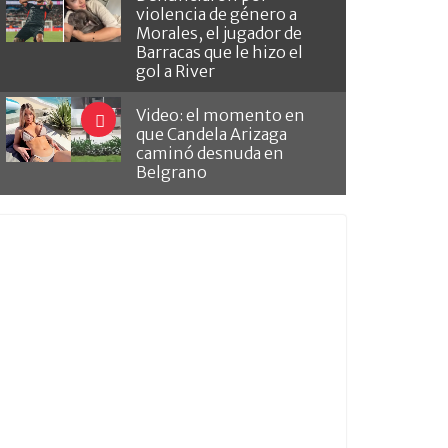
violencia de género a
Morales, el jugador de
Barracas que le hizo el
gol a River
Video: el momento en
que Candela Arizaga
caminó desnuda en
Belgrano