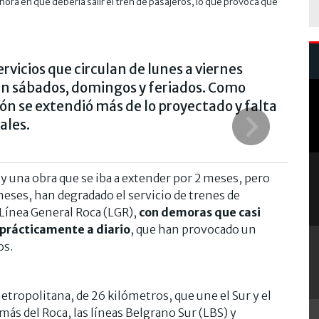
ora en que debería salir el tren de pasajeros, lo que provoca que
La repa
servicios que circulan de lunes a viernes
cen sábados, domingos y feriados. Como
ón se extendió más de lo proyectado y falta
ales.
y una obra que se iba a extender por 2 meses, pero
 meses, han degradado el servicio de trenes de
Línea General Roca (LGR),
con demoras que casi
 prácticamente a diario
, que han provocado un
os.
metropolitana, de 26 kilómetros, que une el Sur y el
ás del Roca, las líneas Belgrano Sur (LBS) y