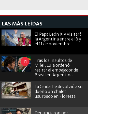
ración del puente sobre el Río Matanza. Los domingos y feriados la obra s
LAS MÁS LEÍDAS
El Papa León XIV visitará
la Argentina entre el 8 y
el 11 de noviembre
Tras los insultos de
Milei, Lula ordenó
retirar al embajador de
Brasil en Argentina
La Ciudad le devolvió a su
dueño un chalet
usurpado en Floresta
Denunciaron por