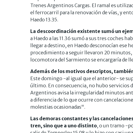
Trenes Argentinos Cargas. El ramal es utiliza
el ferrocarril para la renovación de vías, y en
Haedo 13.35.
La descoordinación existente sumó un ejem
a Haedo a las 11.36 sumó a sus tres coches hab
llegar a destino, en Haedo desconocían ese h
procedimiento a seguir llevaron 20 minutos, 
locomotora del Sarmiento se encargaría de ll
Además de los motivos descriptos, también
Este domingo -al igual que el anterior- se supr
último. En consecuencia, no hubo servicios d
Argentinos avisa la irregularidad minutos ant
a diferencia de lo que ocurre con cancelacione
molestias ocasionadas".
Las demoras constantes y las cancelaciones
tren, sino que a uno distinto
, o un tramo -po
salir de Temperley 15.08 y lo hizo con casi un