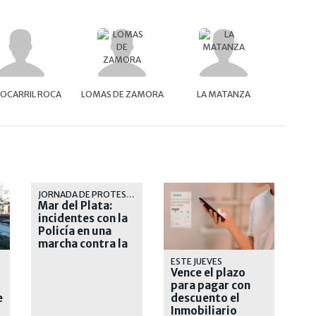
OCARRIL ROCA
LOMAS DE ZAMORA
LA MATANZA
JORNADA DE PROTESTA
Mar del Plata:
incidentes con la
Policía en una
marcha contra la
inseguridad
ESTE JUEVES
Vence el plazo
para pagar con
e
descuento el
Inmobiliario