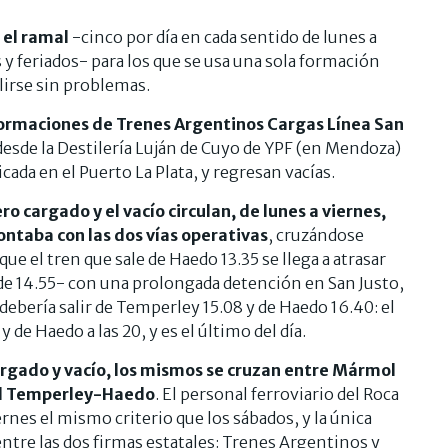
 el ramal
-cinco por día en cada sentido de lunes a
 y feriados- para los que se usa una sola formación
lirse sin problemas.
 formaciones de Trenes Argentinos Cargas Línea San
desde la Destilería Luján de Cuyo de YPF (en Mendoza)
ada en el Puerto La Plata, y regresan vacías.
cargado y el vacío circulan, de lunes a viernes,
ontaba con las dos vías operativas
, cruzándose
ue el tren que sale de Haedo 13.35 se llega a atrasar
 de 14.55- con una prolongada detención en San Justo,
 debería salir de Temperley 15.08 y de Haedo 16.40: el
 de Haedo a las 20, y es el último del día.
argado y vacío, los mismos se cruzan entre Mármol
mal Temperley-Haedo
. El personal ferroviario del Roca
ernes el mismo criterio que los sábados, y la única
entre las dos firmas estatales: Trenes Argentinos y