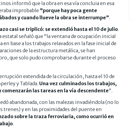
inos informó que la obra en esa vía concluia en esa
ideraba improbable
"porque hay poca gente
sábados y cuando llueve la obra se interrumpe"
.
o casi se triplicó: se extendió hasta el 10 de julio
.
 estatal señaló que "la ventana de ocupación inicial
 en base a los trabajos relavados en la fase inicial de
paraciones de la estructura metálica, se han
ioro, que solo pudo comprobarse durante el proceso
rrupción extendida de la circulación, hasta el 10 de
perley y Tablada.
Una vez culminados los trabajos,
 y comenzarán las tareas en la vía descendente
".
 quedó abandonada, con las malezas invadiéndola (no lo
os trenes) y en las proximidades del puente en
zado sobre la traza ferroviaria, como ocurrió en
rabajo
.