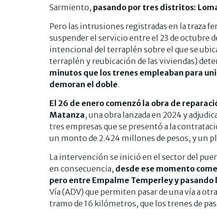
Sarmiento,
pasando por tres distritos: Lo
Pero las intrusiones registradas en la traza fe
suspender el servicio entre el 23 de octubre d
intencional del terraplén sobre el que se ubica
terraplén y reubicación de las viviendas) dete
minutos que los trenes empleaban para unir
demoran el doble
.
El 26 de enero comenzó la obra de reparació
Matanza
, una obra lanzada en 2024 y adjudi
tres empresas que se presentó a la contratac
un monto de 2.424 millones de pesos, y un pl
La intervención se inició en el sector del pue
en consecuencia,
desde ese momento comenz
pero entre Empalme Temperley y pasando l
Vía (ADV) que permiten pasar de una vía a otra
tramo de 16 kilómetros, que los trenes de pa