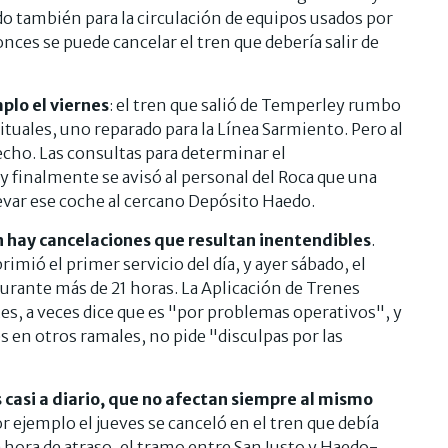
do también para la circulación de equipos usados por
tonces se puede cancelar el tren que debería salir de
plo el viernes
: el tren que salió de Temperley rumbo
ituales, uno reparado para la Línea Sarmiento. Pero al
echo. Las consultas para determinar el
y finalmente se avisó al personal del Roca que una
evar ese coche al cercano Depósito Haedo.
 hay cancelaciones que resultan inentendibles
.
imió el primer servicio del día, y ayer sábado, el
urante más de 21 horas. La Aplicación de Trenes
es, a veces dice que es "por problemas operativos", y
s en otros ramales, no pide "disculpas por las
 casi a diario, que no afectan siempre al mismo
r ejemplo el jueves se canceló en el tren que debía
a hora de atraso, el tramo entre San Justo y Haedo-