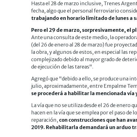
Hasta el 28 de marzo inclusive, Trenes Argent
fecha, algo que el personal ferroviario cons
trabajando en horario limitado de lunes a 
Pero el 29 de marzo, sorpresivamente, el plaz
Ante una consulta de este medio, la operadora
(del 26 de enero al 28 de marzo) fue proyectada
la obra, y algunos de estos, en especial las re
complejizado debido al mayor grado de deter
de ejecución de las tareas".
Agregó que "debido a ello, se produce una inte
julio, aproximadamente, entre Empalme Tem
se procederá a habilitar la mencionada vía
La vía que no se utiliza desde el 26 de enero
hacen en la vía que se emplea por el paso de l
reparación,
con construcciones que han avan
2019. Rehabilitarla demandará un arduo t