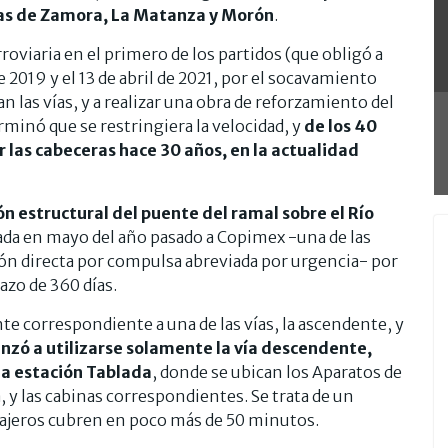
mas de Zamora, La Matanza y Morón
.
rroviaria en el primero de los partidos (que obligó a
e 2019 y el 13 de abril de 2021, por el socavamiento
n las vías, y a realizar una obra de reforzamiento del
rminó que se restringiera la velocidad, y
de los 40
 las cabeceras hace 30 años, en la actualidad
n estructural del puente del ramal sobre el Río
cada en mayo del año pasado a Copimex -una de las
ión directa por compulsa abreviada por urgencia- por
azo de 360 días.
nte correspondiente a una de las vías, la ascendente, y
ó a utilizarse solamente la vía descendente,
a estación Tablada
, donde se ubican los Aparatos de
, y las cabinas correspondientes. Se trata de un
sajeros cubren en poco más de 50 minutos.