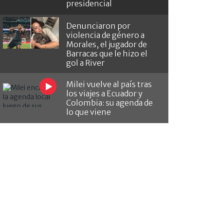
presidencial
Denunciaron por
violencia de género a
Morales, el jugador de
Barracas que le hizo el
gol a River
Milei vuelve al país tras
los viajes a Ecuador y
Colombia: su agenda de
lo que viene