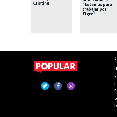
Cristina
"Estamos para
Fernández de
trabajar por
Kirchner
Tigre"
C
P
P
E
G
L