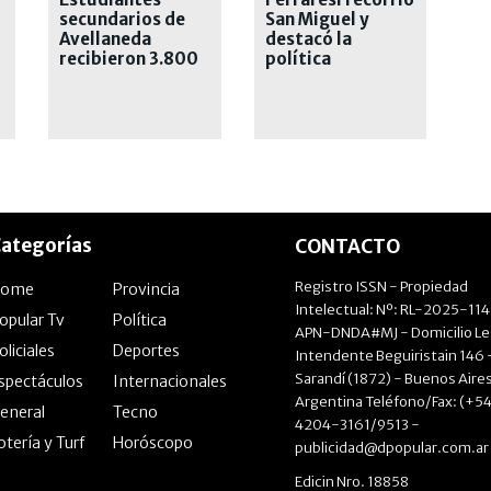
secundarios de
San Miguel y
Avellaneda
destacó la
recibieron 3.800
política
netbooks
deportiva que
realizó como
intendente
ategorías
CONTACTO
Registro ISSN - Propiedad
Home
Provincia
Intelectual: Nº: RL-2025-11
opular Tv
Política
APN-DNDA#MJ - Domicilio Le
oliciales
Deportes
Intendente Beguiristain 146 
Sarandí (1872) - Buenos Aires
spectáculos
Internacionales
Argentina Teléfono/Fax: (+54
eneral
Tecno
4204-3161/9513 -
otería y Turf
Horóscopo
publicidad@dpopular.com.ar
Edicin Nro. 18858