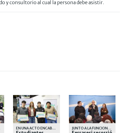
y consultorio al cual la persona debe asistir.
JECUTAR
EN UNA ACTO ENCABEZADO POR LA INTENDENTA, MAGDALENA SIERRA
JUNTO A LA FUNCIONARIA PROVINCIAL BERNARDA MEGLIA Y EL PRESIDENTE DEL PJ LOCAL, SANTIAGO FIDANZA
Estudiantes
Ferraresi recorrió