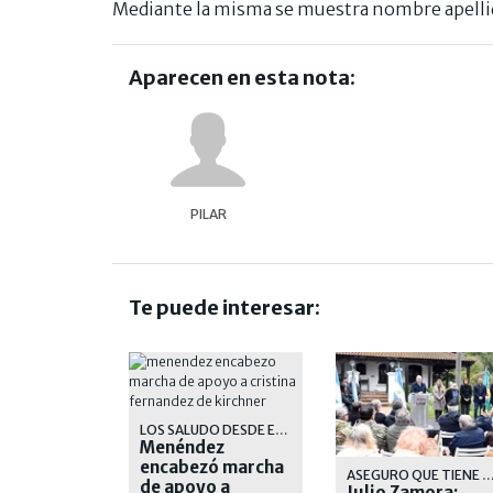
Mediante la misma se muestra nombre apellido 
Aparecen en esta nota:
PILAR
Te puede interesar:
LOS SALUDO DESDE EL BALCON
Menéndez
encabezó marcha
ASEGURO QUE TIENE MUCHA OBRA POR DELANTE PARA E
de apoyo a
Julio Zamora: