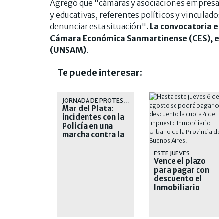
Agregó que "cámaras y asociaciones empresari
y educativas, referentes políticos y vincula
denunciar esta situación".
La convocatoria e
Cámara Económica Sanmartinense (CES), el 
(UNSAM)
.
Te puede interesar:
JORNADA DE PROTESTA
Mar del Plata:
incidentes con la
Policía en una
marcha contra la
inseguridad
ESTE JUEVES
Vence el plazo
para pagar con
descuento el
Inmobiliario
Urbano