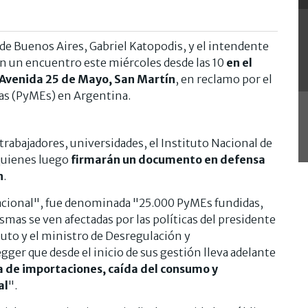
 de Buenos Aires, Gabriel Katopodis, y el intendente
n un encuentro este miércoles desde las 10
en el
 Avenida 25 de Mayo, San Martín
, en reclamo por el
as (PyMEs) en Argentina.
abajadores, universidades, el Instituto Nacional de
 quienes luego
firmarán un documento en defensa
n
.
nacional", fue denominada "25.000 PyMEs fundidas,
smas se ven afectadas por las políticas del presidente
puto y el ministro de Desregulación y
ger que desde el inicio de sus gestión lleva adelante
da de importaciones, caída del consumo y
al
".