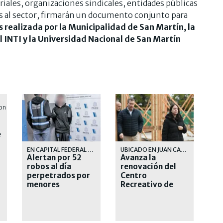
ales, organizaciones sindicales, entidades públicas
dos al sector, firmarán un documento conjunto para
s realizada por la Municipalidad de San Martín, la
INTI y la Universidad Nacional de San Martín
EN CAPITAL FEDERAL Y PROVINCIA DE BUENOS AIRES
UBICADO EN JUAN CARLOS CRUZ 225, EN INMEDIACIONES DEL PASEO DE LA COSTA
Alertan por 52
Avanza la
robos al día
renovación del
perpetrados por
Centro
menores
Recreativo de
Adultos Mayores
de Vicente López