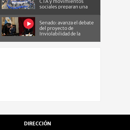
CTA y movimientos
sociales preparan una
masiva marcha
Senado: avanza el debate
del proyecto de
Inviolabilidad de la
Propiedad Privada
DIRECCIÓN