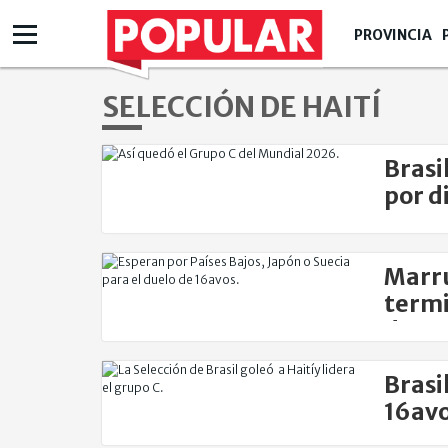
PROVINCIA
SELECCIÓN DE HAITÍ
Brasi
por d
terce
Marru
termi
de ro
Brasil
16av