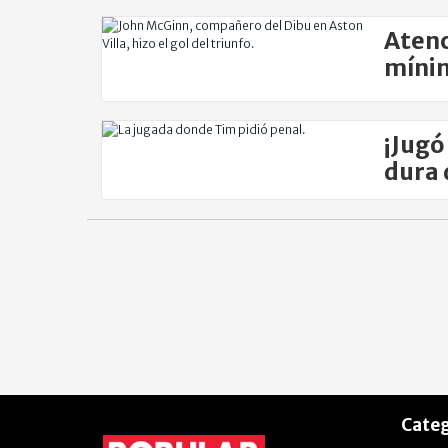
Atenc
mínim
¡Jugó
dura 
con H
Categ