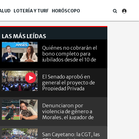
ALUD
LOTERÍA Y TURF
HORÓSCOPO
LAS MÁS LEÍDAS
Quiénes no cobrarán el
bono completo para
jubilados desde el 10 de
agosto
El Senado aprobó en
general el proyecto de
Propiedad Privada
Denunciaron por
violencia de género a
Morales, el jugador de
Barracas que le hizo el
gol a River
San Cayetano: la CGT, las