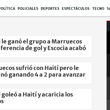
POLÍTICA
POLICIALES
DEPORTES
ESPECTÁCULOS
TECNO
S
l le ganó el grupo a Marruecos
iferencia de gol y Escocia acabó
ro
ecos sufrió con Haití pero le
nó ganando 4 a 2 para avanzar
nda
 goleó a Haití y acaricia los
os