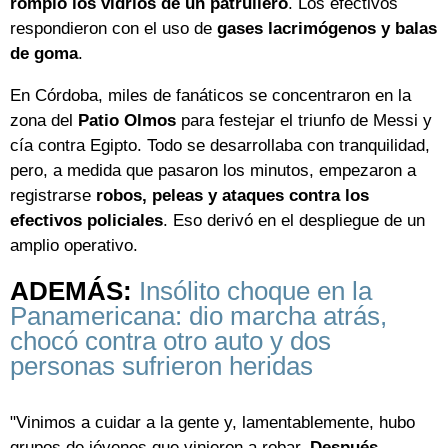
rompió los vidrios de un patrullero
. Los efectivos
respondieron con el uso de
gases lacrimógenos y balas
de goma
.
En Córdoba, miles de fanáticos se concentraron en la
zona del
Patio Olmos
para festejar el triunfo de Messi y
cía contra Egipto. Todo se desarrollaba con tranquilidad,
pero, a medida que pasaron los minutos, empezaron a
registrarse
robos, peleas y ataques contra los
efectivos policiales
. Eso derivó en el despliegue de un
amplio operativo.
ADEMÁS:
Insólito choque en la
Panamericana: dio marcha atrás,
chocó contra otro auto y dos
personas sufrieron heridas
"Vinimos a cuidar a la gente y, lamentablemente, hubo
grupos de jóvenes que vinieron a robar.
Después