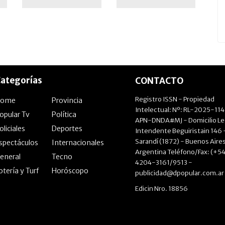
ategorías
CONTACTO
Registro ISSN - Propiedad
Home
Provincia
Intelectual: Nº: RL-2025-11
opular Tv
Política
APN-DNDA#MJ - Domicilio Le
oliciales
Deportes
Intendente Beguiristain 146 
Sarandí (1872) - Buenos Aires
spectáculos
Internacionales
Argentina Teléfono/Fax: (+54
eneral
Tecno
4204-3161/9513 -
otería y Turf
Horóscopo
publicidad@dpopular.com.ar
Edicin Nro. 18856