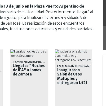
do 13 de junio en la Plaza Puerto Argentino de
iversario de esa localidad. Posteriormente, llegará al
 agosto, para finalizar el viernes 4 y sábado 5 de
 de San José. La realización de estos encuentros
ales, instituciones educativas y entidades barriales.
TAMBIEN HABRA PROMOCIONES EN COMIDAS
Llega las "Noches
EN ALMIRANTE BROWN
de IPA" a Lomas
Inauguraron
TRABAJO
de Zamora
Salón de Usos
Múltiples y
entregaron 1.521
escrituras
a