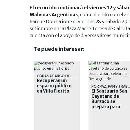
El recorrido continuará el viernes 12 y sába
Malvinas Argentinas
, coincidiendo con el an
Parque Don Orione el viernes 28 y sábado 29 de
setiembre en la Plaza Madre Teresa de Calcuta
cuenta con el apoyo de diversas áreas municip
Te puede interesar:
OBRAS A CARGO DE LA MUNICIPALIDAD DE LOMAS DE ZAMORA
Recuperan un
espacio público
POR PAZ, PAN Y 
en Villa Fiorito
El Santuario San
Cayetano de
Burzaco se
prepara para
celebrar su Fiest
Grande