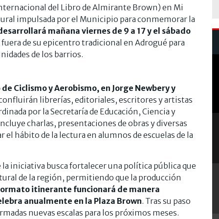
 Internacional del Libro de Almirante Brown) en Mi
tural impulsada por el Municipio para conmemorar la
desarrollará mañana viernes de 9 a 17 y el sábado
ia fuera de su epicentro tradicional en Adrogué para
unidades de los barrios.
o de Ciclismo y Aerobismo, en Jorge Newbery y
onfluirán librerías, editoriales, escritores y artistas
ordinada por la Secretaría de Educación, Ciencia y
ncluye charlas, presentaciones de obras y diversas
 el hábito de la lectura en alumnos de escuelas de la
 la iniciativa busca fortalecer una política pública que
ltural de la región, permitiendo que la producción
formato itinerante funcionará de manera
celebra anualmente en la Plaza Brown
. Tras su paso
firmadas nuevas escalas para los próximos meses.