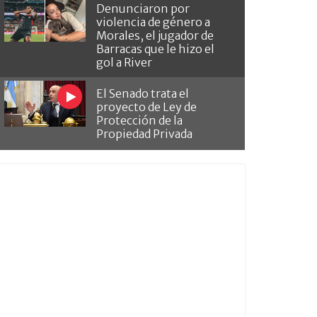
Denunciaron por
violencia de género a
Morales, el jugador de
Barracas que le hizo el
gol a River
El Senado trata el
proyecto de Ley de
Protección de la
Propiedad Privada