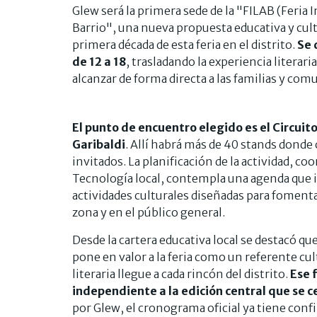
Glew será la primera sede de la "FILAB (Feria
Barrio", una nueva propuesta educativa y cul
primera década de esta feria en el distrito.
Se 
de 12 a 18
, trasladando la experiencia literar
alcanzar de forma directa a las familias y com
El punto de encuentro elegido es el Circuit
Garibaldi
. Allí habrá más de 40 stands donde c
invitados. La planificación de la actividad, co
Tecnología local, contempla una agenda que i
actividades culturales diseñadas para fomentar
zona y en el público general.
Desde la cartera educativa local se destacó que
pone en valor a la feria como un referente cu
literaria llegue a cada rincón del distrito.
Ese 
independiente a la edición central que se 
por Glew, el cronograma oficial ya tiene con