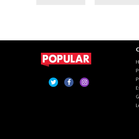
C
P
P
E
G
L