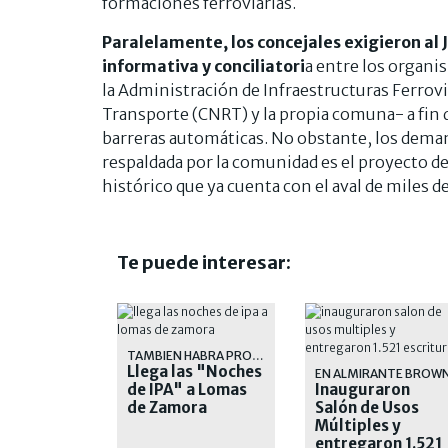
formaciones ferroviarias.
Paralelamente, los concejales exigieron al
informativa y conciliatori
a entre los organ
la Administración de Infraestructuras Ferrovi
Transporte (CNRT) y la propia comuna- a fin d
barreras automáticas. No obstante, los deman
respaldada por la comunidad es el proyecto d
histórico que ya cuenta con el aval de miles de
Te puede interesar:
TAMBIEN HABRA PROMOCIONES EN COMIDAS
Llega las "Noches
EN ALMIRANTE BROW
de IPA" a Lomas
Inauguraron
de Zamora
Salón de Usos
Múltiples y
entregaron 1.521