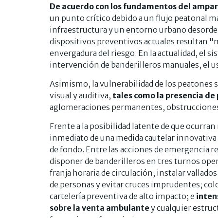
De acuerdo con los fundamentos del ampa
un punto crítico debido a un flujo peatonal m
infraestructura y un entorno urbano desorde
dispositivos preventivos actuales resultan "
envergadura del riesgo. En la actualidad, el s
intervención de banderilleros manuales, el us
Asimismo, la vulnerabilidad de los peatones 
visual y auditiva,
tales como la presencia de
aglomeraciones permanentes, obstrucciones v
Frente a la posibilidad latente de que ocurran
inmediato de una medida cautelar innovativa p
de fondo. Entre las acciones de emergencia re
disponer de banderilleros en tres turnos ope
franja horaria de circulación; instalar vallado
de personas y evitar cruces imprudentes; colo
cartelería preventiva de alto impacto; e
inten
sobre la venta ambulante
y cualquier estruct