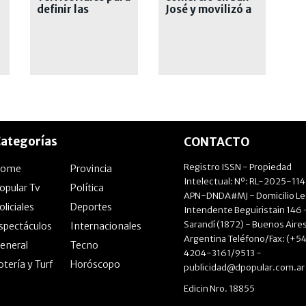
definir las
José y movilizó a
prioridades de
diez dotaciones
Lomas de Zamora
de bomberos
ategorías
CONTACTO
Registro ISSN - Propiedad
Home
Provincia
Intelectual: Nº: RL-2025-11
opular Tv
Política
APN-DNDA#MJ - Domicilio Le
oliciales
Deportes
Intendente Beguiristain 146 
Sarandí (1872) - Buenos Aires
spectáculos
Internacionales
Argentina Teléfono/Fax: (+54
eneral
Tecno
4204-3161/9513 -
otería y Turf
Horóscopo
publicidad@dpopular.com.ar
Edicin Nro. 18855