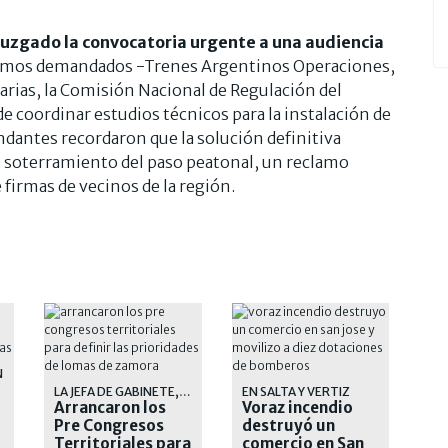
 Juzgado la convocatoria urgente a una audiencia
ismos demandados -Trenes Argentinos Operaciones,
arias, la Comisión Nacional de Regulación del
e coordinar estudios técnicos para la instalación de
dantes recordaron que la solución definitiva
e soterramiento del paso peatonal, un reclamo
 firmas de vecinos de la región.
N
LA JEFA DE GABINETE, SOL TISCHIK, DESTACO LA IMPORTANCIA DE LA PARTICIPACION
EN SALTA Y VERTIZ
Arrancaron los
Voraz incendio
Pre Congresos
destruyó un
Territoriales para
comercio en San