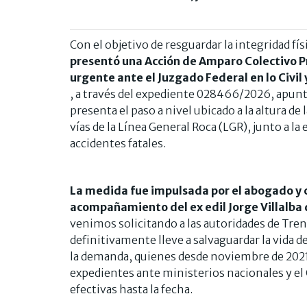
Con el objetivo de resguardar la integridad fís
presentó una Acción de Amparo Colectivo P
urgente ante el Juzgado Federal en lo Civi
, a través del expediente 028466/2026, apunta
presenta el paso a nivel ubicado a la altura d
vías de la Línea General Roca (LGR), junto a 
accidentes fatales.
La medida fue impulsada por el abogado y co
acompañamiento del ex edil Jorge Villalba d
venimos solicitando a las autoridades de Tre
definitivamente lleve a salvaguardar la vida d
la demanda, quienes desde noviembre de 202
expedientes ante ministerios nacionales y el
efectivas hasta la fecha.