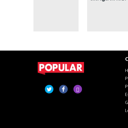
escrituras
C
P
P
E
G
L