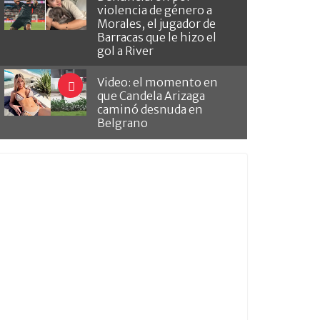
violencia de género a
Morales, el jugador de
Barracas que le hizo el
gol a River
Video: el momento en
que Candela Arizaga
caminó desnuda en
Belgrano