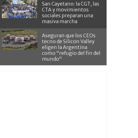
San Cayetano: la CGT, las
CTA y movimientos
sociales preparan una
masiva marcha
Aseguran que los CEOs
tecno de Silicon Valley
eligen la Argentina
como "refugio del fin del
mundo"