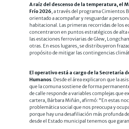
A raíz del descenso de la temperatura, el M
Frío 2026
, a través del programa Cimientos 
orientado a acompañar y resguardar a persona
habitacional. Las primeras recorridas de los e
concentraron en puntos estratégicos de alta c
las estaciones ferroviarias de Glew, Longcham
otras. En esos lugares, se distribuyeron fraza
propósito de mitigar las contingencias climá
El operativo está a cargo de la Secretaría 
Humanos
. Desde el área explicaron que la a
que la comuna sostiene de forma permanente 
de calle responde a variables complejas que exc
cartera, Bárbara Miñán, afirmó: "En estas noc
problemática social que nos preocupa y ocupa,
porque hay una desafiliación más profunda de 
desde el Estado municipal tenemos que gara