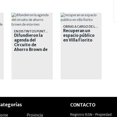
OBRAS A CARGO DE LA MUNICIPALIDAD DE LOMAS DE ZAMORA
Recuperan un
EN DISTINTOS PUNTOS DEL DISTRITO
Difundieron la
espacio público
VELES
agenda del
en Villa Fiorito
Circuito de
Ahorro Brown de
este mes
ategorías
CONTACTO
Registro ISSN - Propiedad
Home
Provincia