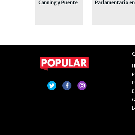
Canning y Puente
Parlamentario en
La Noria
Lomas de Zamora
C
P
P
E
G
L