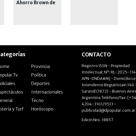
Ahorro Brown de
este mes
ategorías
CONTACTO
Registro ISSN - Propiedad
Home
Provincia
Intelectual: Nº: RL-2025-11
opular Tv
Política
APN-DNDA#MJ - Domicilio Le
oliciales
Deportes
Intendente Beguiristain 146 
Sarandí (1872) - Buenos Aires
spectáculos
Internacionales
Argentina Teléfono/Fax: (+54
eneral
Tecno
4204-3161/9513 -
otería y Turf
Horóscopo
publicidad@dpopular.com.ar
Edicin Nro. 18857