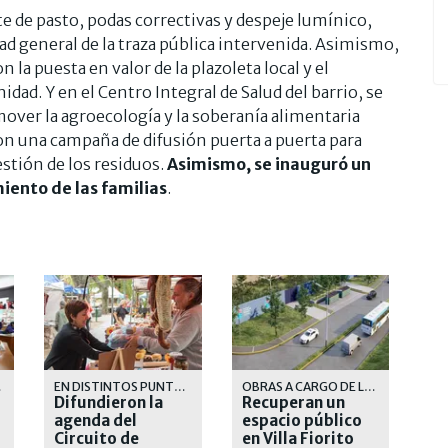
te de pasto, podas correctivas y despeje lumínico,
idad general de la traza pública intervenida. Asimismo,
 la puesta en valor de la plazoleta local y el
ad. Y en el Centro Integral de Salud del barrio, se
over la agroecología y la soberanía alimentaria
on una campaña de difusión puerta a puerta para
estión de los residuos.
Asimismo, se inauguró un
iento de las familias
.
VELES
EN DISTINTOS PUNTOS DEL DISTRITO
OBRAS A CARGO DE LA MUNICIPALIDAD DE LOMAS DE ZAMORA
Difundieron la
Recuperan un
agenda del
espacio público
Circuito de
en Villa Fiorito