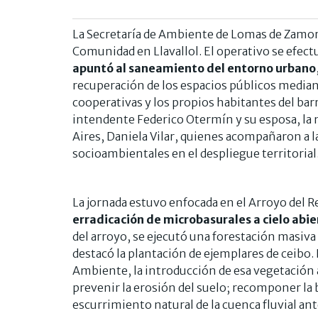
La Secretaría de Ambiente de Lomas de Zamora
Comunidad en Llavallol. El operativo se efect
apuntó al saneamiento del entorno urbano
recuperación de los espacios públicos mediant
cooperativas y los propios habitantes del barr
intendente Federico Otermín y su esposa, la 
Aires, Daniela Vilar, quienes acompañaron a l
socioambientales en el despliegue territorial
La jornada estuvo enfocada en el Arroyo del R
erradicación de microbasurales a cielo abie
del arroyo, se ejecutó una forestación masiva 
destacó la plantación de ejemplares de ceibo.
Ambiente, la introducción de esa vegetación au
prevenir la erosión del suelo; recomponer la b
escurrimiento natural de la cuenca fluvial an