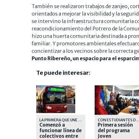
También se realizaron trabajos de zanjeo, cor
orientados a mejorar la visibilidad y la segur
se intervino la infraestructura comunitaria con
reacondicionamiento del Potrero de la Comunid
hizo una huerta comunitaria destinada a prom
familiar. Y promotores ambientales efectuar
concientizar a los vecinos sobre la correcta g
Punto Ribereño, un espacio para el esparcim
Te puede interesar:
LA PRIMERA QUE UNE AMBOS PUNTOS EN FORMA DIRECTA
CON ESTUDIANTES DE DISTINTOS NI
Comenzó a
Primera sesión
funcionar línea de
del programa
colectivos entre
Joven