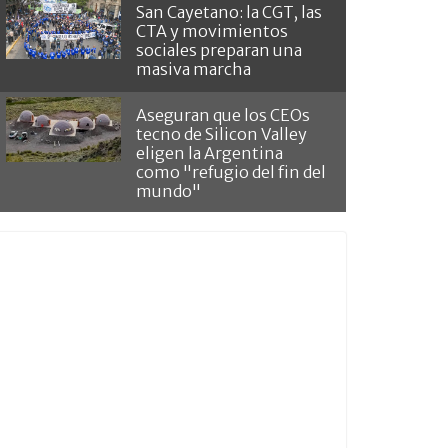
San Cayetano: la CGT, las
CTA y movimientos
sociales preparan una
masiva marcha
Aseguran que los CEOs
tecno de Silicon Valley
eligen la Argentina
como "refugio del fin del
mundo"