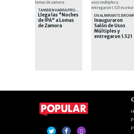
TAMBIEN HABRA PROMOCIONES EN COMIDAS
Llega las "Noches
EN ALMIRANTE BROW
de IPA" a Lomas
Inauguraron
de Zamora
Salón de Usos
Múltiples y
entregaron 1.521
escrituras
C
P
P