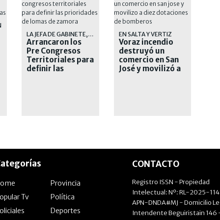
N
LA JEFA DE GABINETE, SOL TISCHIK, DESTACO LA IMPORTANCIA DE LA PARTICIPACION
EN SALTA Y VERTIZ
Arrancaron los
Voraz incendio
Pre Congresos
destruyó un
Territoriales para
comercio en San
definir las
José y movilizó a
prioridades de
diez dotaciones
Lomas de Zamora
de bomberos
ategorías
CONTACTO
Registro ISSN - Propiedad
Home
Provincia
Intelectual: Nº: RL-2025-11
opular Tv
Política
APN-DNDA#MJ - Domicilio Le
oliciales
Deportes
Intendente Beguiristain 146 