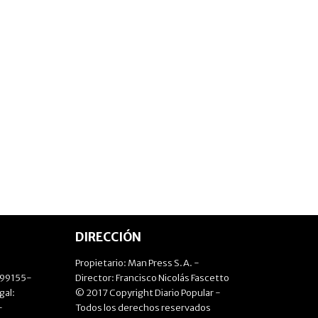
DIRECCIÓN
Propietario: Man Press S.A. -
499155-
Director: Francisco Nicolás Fascetto
gal:
© 2017 Copyright Diario Popular -
-
Todos los derechos reservados