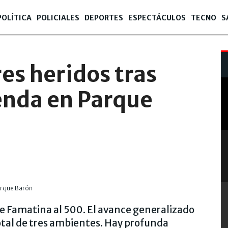
POLÍTICA
POLICIALES
DEPORTES
ESPECTÁCULOS
TECNO
S
res heridos tras
enda en Parque
de Famatina al 500. El avance generalizado
total de tres ambientes. Hay profunda