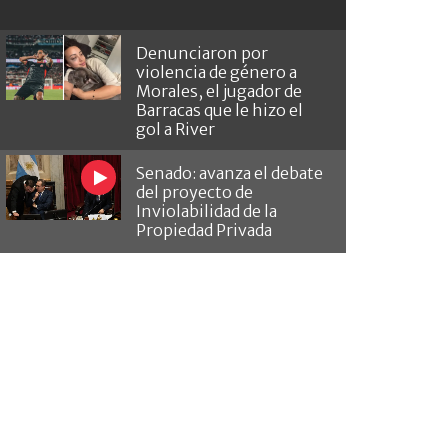
Denunciaron por
violencia de género a
Morales, el jugador de
Barracas que le hizo el
gol a River
Senado: avanza el debate
del proyecto de
Inviolabilidad de la
Propiedad Privada