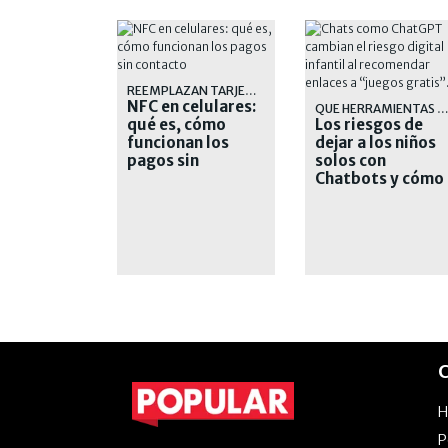
REEMPLAZAN TARJETAS FÍSICAS
NFC en celulares:
QUE HERRAMIENTAS TENEMO
qué es, cómo
Los riesgos de
funcionan los
dejar a los niños
pagos sin
solos con
contacto
Chatbots y cómo
protegerlos
C
P