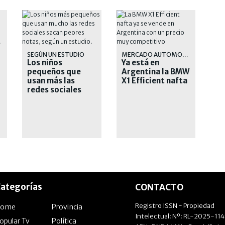
S
SEGÚN UN ESTUDIO
MERCADO AUTOMOTOR
Los niños
Ya está en
pequeños que
Argentina la BMW
usan más las
X1 Efficient nafta
redes sociales
tienen peores
notas en el
colegio
ategorías
CONTACTO
Registro ISSN - Propiedad
Home
Provincia
Intelectual: Nº: RL-2025-11
opular Tv
Política