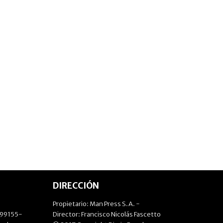
DIRECCIÓN
Propietario: Man Press S.A. -
499155-
Director: Francisco Nicolás Fascetto