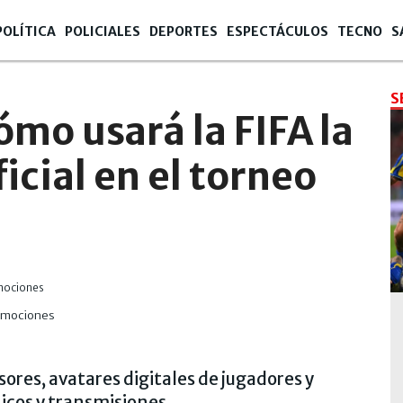
POLÍTICA
POLICIALES
DEPORTES
ESPECTÁCULOS
TECNO
S
S
mo usará la FIFA la
ficial en el torneo
 emociones
ores, avatares digitales de jugadores y
icos y transmisiones.