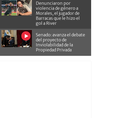
Denunciaron por
violencia de género a
Morales, el jugador de
Barracas que le hizo el
gol a River
Senado: avanza el debate
del proyecto de
Inviolabilidad de la
Propiedad Privada