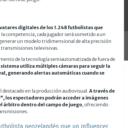
vatares digitales de los 1.248 futbolistas que
e la competencia, cada jugador será sometido a un
generar un modelo tridimensional de alta precisión
y transmisiones televisivas.
nto de la tecnología semiautomatizada de fuera de
 sistema utiliza múltiples cámaras para seguir la
real, generando alertas automáticas cuando se
ol destacado en la producción audiovisual.
A través de
, los espectadores podrán acceder a imágenes
el árbitro dentro del campo de juego
, ofreciendo
ransmisiones.
utbolista neozelandés que un influencer