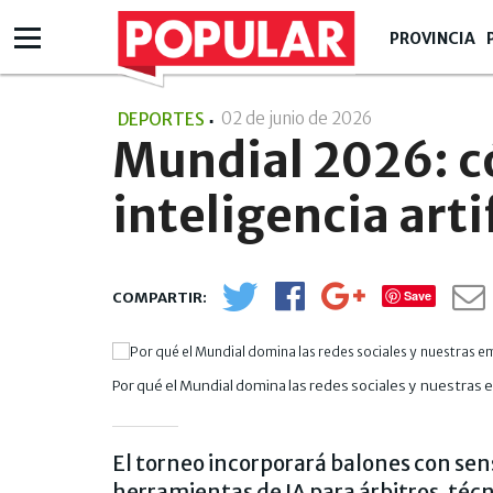
PROVINCIA
02 de junio de 2026
- 13:06
DEPORTES
Mundial 2026: có
inteligencia arti
Save
Por qué el Mundial domina las redes sociales y nuestras
El torneo incorporará balones con sens
herramientas de IA para árbitros, técn