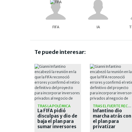
FIFA
IA
T
Te puede interesar:
TRAS LA POLÉMICA
TRAS EL FUERTE RECHAZO
La FIFA pidió
Infantino dio
disculpas y dio de
marcha atrás con
baja el plan para
el plan para
sumar inversores
privatizar
privados a los
torneos FIFA