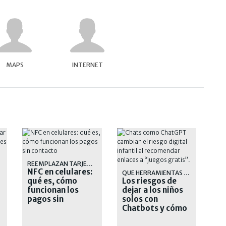
MAPS
INTERNET
REEMPLAZAN TARJETAS FÍSICAS
NFC en celulares:
QUE HERRAMIENTAS TENEMOS
qué es, cómo
Los riesgos de
funcionan los
dejar a los niños
pagos sin
solos con
contacto
Chatbots y cómo
protegerlos