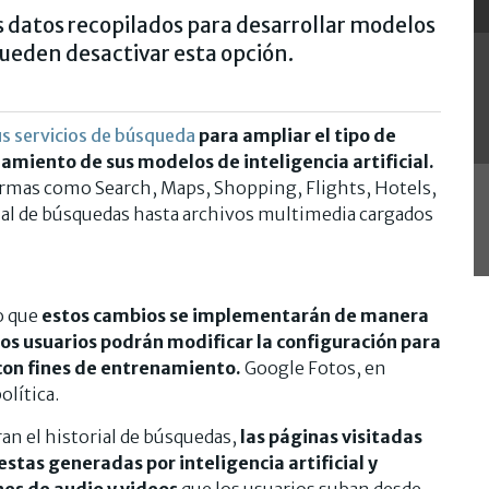
s datos recopilados para desarrollar modelos
s pueden desactivar esta opción.
sus servicios de búsqueda
para ampliar el tipo de
amiento de sus modelos de inteligencia artificial.
ormas como Search, Maps, Shopping, Flights, Hotels,
rial de búsquedas hasta archivos multimedia cargados
o que
estos cambios se implementarán de manera
os usuarios podrán modificar la configuración para
con fines de entrenamiento.
Google Fotos, en
olítica.
an el historial de búsquedas,
las páginas visitadas
stas generadas por inteligencia artificial y
s de audio y videos
que los usuarios suban desde