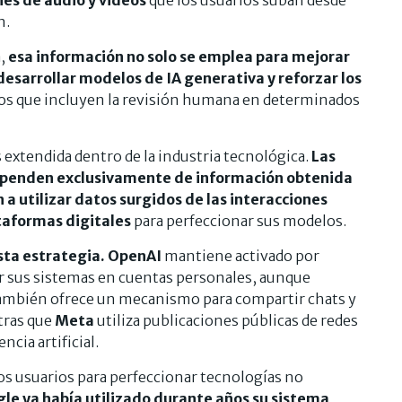
n.
,
esa información no solo se emplea para mejorar
 desarrollar modelos de IA generativa y reforzar los
s que incluyen la revisión humana en determinados
s extendida dentro de la industria tecnológica.
Las
 dependen exclusivamente de información obtenida
 a utilizar datos surgidos de las interacciones
ataformas digitales
para perfeccionar sus modelos.
esta estrategia. OpenAI
mantiene activado por
r sus sistemas en cuentas personales, aunque
también ofrece un mecanismo para compartir chats y
tras que
Meta
utiliza publicaciones públicas de redes
cia artificial.
os usuarios para perfeccionar tecnologías no
le ya había utilizado durante años su sistema