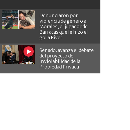
Denunciaron por
violencia de género a
Morales, el jugador de
Barracas que le hizo el
gol a River
Senado: avanza el debate
del proyecto de
Inviolabilidad de la
Propiedad Privada