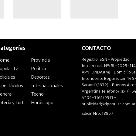
ategorías
CONTACTO
Registro ISSN - Propiedad
Home
Provincia
Intelectual: Nº: RL-2025-11
opular Tv
Política
APN-DNDA#MJ - Domicilio Le
oliciales
Deportes
Intendente Beguiristain 146 
Sarandí (1872) - Buenos Aires
spectáculos
Internacionales
Argentina Teléfono/Fax: (+54
eneral
Tecno
4204-3161/9513 -
otería y Turf
Horóscopo
publicidad@dpopular.com.ar
Edicin Nro. 18857