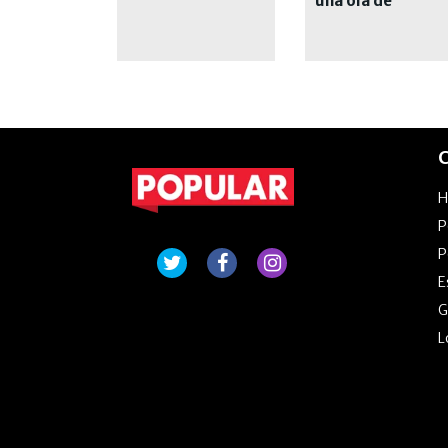
una ola de
demandas
millonarias
C
P
P
E
G
L