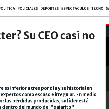
POLÍTICA
POLICIALES
DEPORTES
ESPECTÁCULOS
TECNO
S
tter? Su CEO casi no
es inferior a tres por día y su historial en
s expertos como escaso e irregular. En medio
r las pérdidas producidas, su líder está
s dentro del mundo del "pajarito"