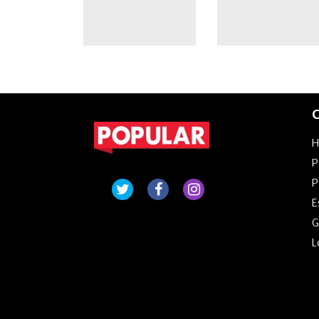
C
P
P
E
G
L