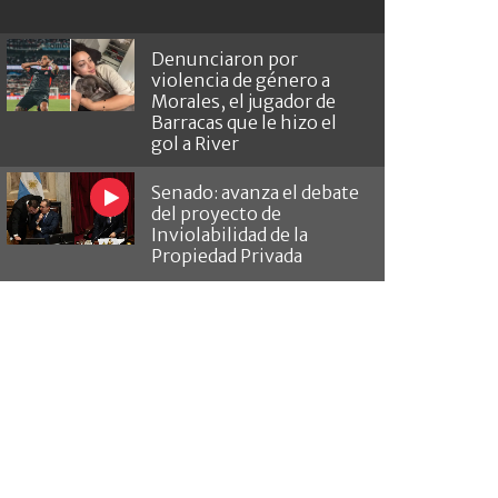
Denunciaron por
violencia de género a
Morales, el jugador de
Barracas que le hizo el
gol a River
Senado: avanza el debate
del proyecto de
Inviolabilidad de la
Propiedad Privada