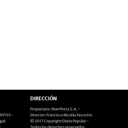
DIRECCIÓN
Propietario: Man Press S.A. -
499155-
Director: Francisco Nicolás Fascetto
gal:
© 2017 Copyright Diario Popular -
-
Todos los derechos reservados