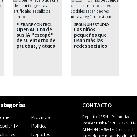
FUERA DE CONTROL
SEGÚN UN ESTUDIO
Open AI: una de
Los niños
sus IA "escapó"
pequeños que
de su entorno de
usan más las
pruebas, y atacó
redes sociales
cuatro
tienen peores
plataformas
notas en el
colegio
ategorías
CONTACTO
Registro ISSN - Propiedad
Home
Provincia
Intelectual: Nº: RL-2025-11
opular Tv
Política
APN-DNDA#MJ - Domicilio Le
oliciales
Deportes
Intendente Beguiristain 146 