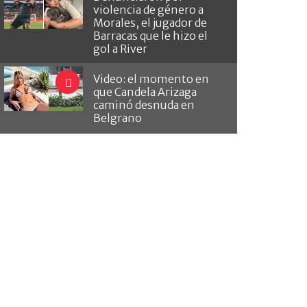
violencia de género a
Morales, el jugador de
Barracas que le hizo el
gol a River
Video: el momento en
que Candela Arizaga
caminó desnuda en
Belgrano