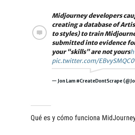
Midjourney developers caug
creating a database of Art
to styles) to train Midjourn
submitted into evidence fo
your “skills” are not yours
h
pic.twitter.com/EBvySMQC0
— Jon Lam #CreateDontScrape (@J
Qué es y cómo funciona MidJourne