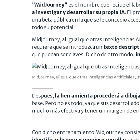
"MidJourney"
es el nombre que recibe el la
a investigar y desarrollar su propia IA
. El p
una beta pública en la que se le concedió acc
todo su potencial.
MidJourney, al igual que otras Inteligencias Ar
requiere que se introduzca un
texto descript
que puedan ser claves. Dicho de otro modo,
in
MidJourney, al igual que otras Inteligencias Artificiales, u
Después,
la herramienta procederá a dibuj
base. Pero no es todo, ya que sus desarrollad
mucho más efectiva y tener un margen de er
Con dicho entrenamiento MidJourney consigue
identificar lo que se requiere con ellas
, ya 