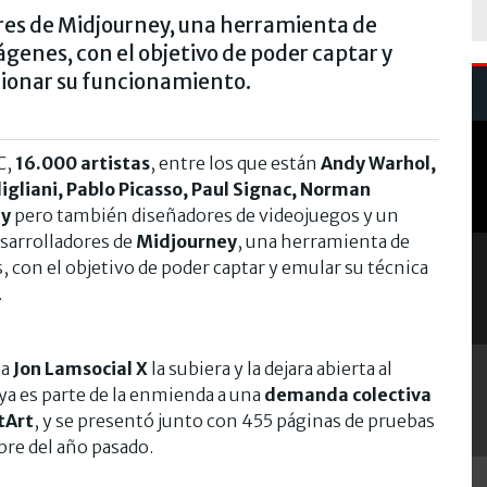
ores de Midjourney, una herramienta de
ágenes, con el objetivo de poder captar y
ccionar su funcionamiento.
C,
16.000 artistas
, entre los que están
Andy Warhol,
gliani, Pablo Picasso, Paul Signac, Norman
ey
pero también diseñadores de videojuegos y un
esarrolladores de
Midjourney
, una herramienta de
 con el objetivo de poder captar y emular su técnica
.
ta
Jon Lamsocial X
la subiera y la dejara abierta al
 ya es parte de la enmienda a una
demanda colectiva
tArt
, y se presentó junto con 455 páginas de pruebas
re del año pasado.