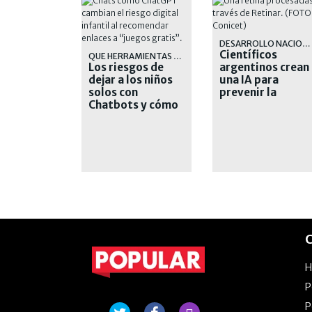
DESARROLLO NACIONAL
Científicos
QUE HERRAMIENTAS TENEMOS
Los riesgos de
argentinos crean
dejar a los niños
una IA para
solos con
prevenir la
Chatbots y cómo
pérdida visual
protegerlos
por diabetes
C
P
P