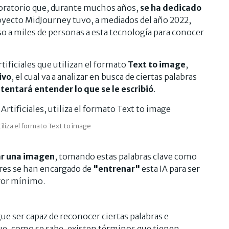
boratorio que, durante muchos años,
se ha dedicado
royecto MidJourney tuvo, a mediados del año 2022,
eso a miles de personas a esta tecnología para conocer
tificiales que utilizan el formato
Text to image
,
ivo
, el cual va a analizar en busca de ciertas palabras
tentará entender lo que se le escribió
.
tiliza el formato Text to image
ar una imagen
, tomando estas palabras clave como
ores se han encargado de
"entrenar"
esta IA para ser
ror mínimo.
 ser capaz de reconocer ciertas palabras e
que, como se sabe, existen términos que tienen