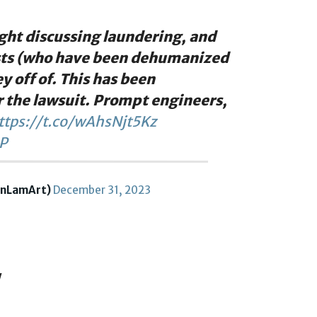
ht discussing laundering, and
ists (who have been dehumanized
ey off of. This has been
r the lawsuit. Prompt engineers,
ttps://t.co/wAhsNjt5Kz
P
onLamArt)
December 31, 2023
y