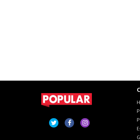
C
P
P
E
G