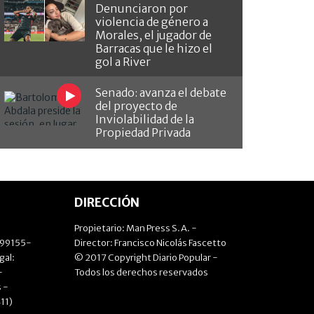
Denunciaron por
violencia de género a
Morales, el jugador de
Barracas que le hizo el
gol a River
Senado: avanza el debate
del proyecto de
Inviolabilidad de la
Propiedad Privada
DIRECCIÓN
Propietario: Man Press S.A. -
499155-
Director: Francisco Nicolás Fascetto
gal:
© 2017 Copyright Diario Popular -
-
Todos los derechos reservados
 -
11)