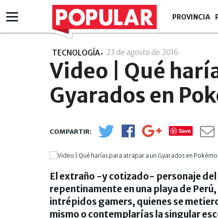
PROVINCIA
23 de agosto de 2016
- 15:08
TECNOLOGÍA
Video | Qué harí
Gyarados en Po
Save
El extraño -y cotizado- personaje del
repentinamente en una playa de Perú, 
intrépidos gamers, quienes se metieron
mismo o contemplarías la singular esc