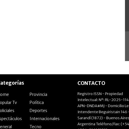
ategorías
CONTACTO
Registro ISSN - Propiedad
Home
Provincia
Intelectual: Nº: RL-2025-11
opular Tv
Política
APN-DNDA#MJ - Domicilio Le
oliciales
Deportes
Intendente Beguiristain 146 
Sarandí (1872) - Buenos Aires
spectáculos
Internacionales
Argentina Teléfono/Fax: (+54
eneral
Tecno