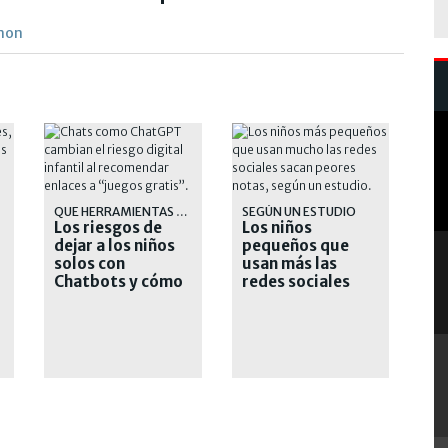
émon
QUE HERRAMIENTAS TENEMOS
SEGÚN UN ESTUDIO
Los riesgos de
Los niños
dejar a los niños
pequeños que
solos con
usan más las
Chatbots y cómo
redes sociales
protegerlos
tienen peores
notas en el
colegio