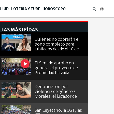
ALUD
LOTERÍA Y TURF
HORÓSCOPO
LAS MÁS LEÍDAS
Quiénes no cobrarán el
bono completo para
jubilados desde el 10 de
agosto
El Senado aprobó en
general el proyecto de
Propiedad Privada
Denunciaron por
violencia de género a
Morales, el jugador de
Barracas que le hizo el
gol a River
San Cayetano: la CGT, las