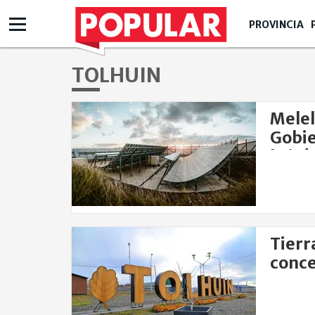
PROVINCIA
TOLHUIN
Melel
Gobie
britá
Tierr
conce