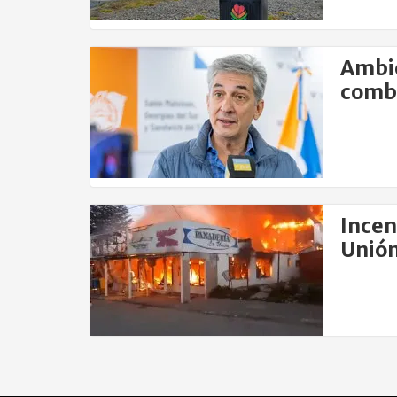
Ambie
comba
Incen
Unión