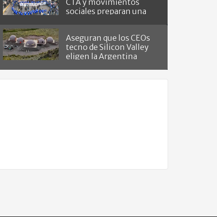
CTA y movimientos
sociales preparan una
masiva marcha
Aseguran que los CEOs
tecno de Silicon Valley
eligen la Argentina
como "refugio del fin del
mundo"