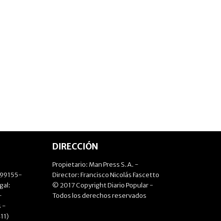
DIRECCIÓN
Propietario: Man Press S.A. -
499155-
Director: Francisco Nicolás Fascetto
gal:
© 2017 Copyright Diario Popular -
-
Todos los derechos reservados
 -
11)