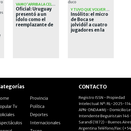
VAMO'ARRIBA LA CELESTE
Oficial: Uruguay
Y TUVO QUE VOLVER A BUSCARLOS
presentó a un
Insólito: el micro
ídolo como el
de Boca se
reemplazante de
¡olvidó! a cuatro
Bielsa
jugadores en la
e
puerta del Ducó
ategorías
CONTACTO
Registro ISSN - Propiedad
Home
Provincia
Intelectual: Nº: RL-2025-11
opular Tv
Política
APN-DNDA#MJ - Domicilio Le
oliciales
Deportes
Intendente Beguiristain 146 
Sarandí (1872) - Buenos Aires
spectáculos
Internacionales
Argentina Teléfono/Fax: (+54
eneral
Tecno