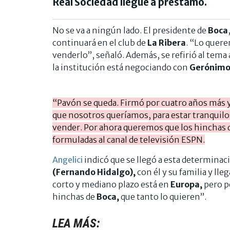
Real Sociedad llegue a préstamo.
No se va a ningún lado. El presidente de
Boca
continuará en el club de
La Ribera
. “Lo quer
venderlo”, señaló. Además, se refirió al tema 
la institución está negociando con
Gerónimo 
“Pavón se queda. Firmó por cuatro años más y 
que nosotros queríamos, para estar tranqui
vender. Por ahora queremos que los hinchas d
formuladas al canal de televisión ESPN.
Angelici
indicó que se llegó a esta determinac
(Fernando Hidalgo),
con él y su familia y ll
corto y mediano plazo está en
Europa,
pero po
hinchas de
Boca,
que tanto lo quieren”.
LEA MÁS: