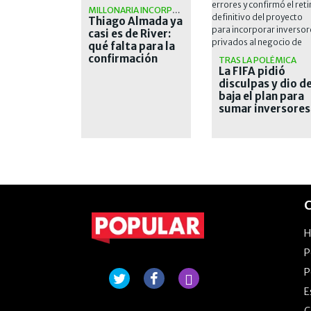
MILLONARIA INCORPORACIÓN
Thiago Almada ya
casi es de River:
qué falta para la
confirmación
TRAS LA POLÉMICA
La FIFA pidió
disculpas y dio d
baja el plan para
sumar inversores
privados a los
Mundiales
C
P
P
E
G