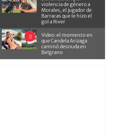
violencia de género a
Morales, el jugador de
Barracas que le hizo el
gol a River
Video: el momento en
que Candela Arizaga
caminó desnuda en
Belgrano