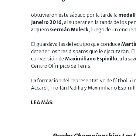
obtuvieron este sábado por la tarde la
medall
Janeiro 2016
, al superar en la tanda de los pe
arquero
Germán Muleck
, luego de un encuen
El guardavallas del equipo que conduce
Mart
detener los tres disparos que le ejecutaron. E
conversión de
Maximiliano Espinillo
, a la s
Centro Olímpico de Tenis.
La formación del representativo de fútbol 5 i
Accardi, Froilán Padilla y Maximiliano Espinill
LEA MÁS:
Rugby Championship: Los 