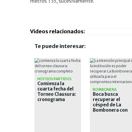
metros T35, sucesivamente.
Videos relacionados:
Te puede interesar:
HOY DOS PARTIDOS
Comienza la
cuarta fecha del
BOMBONERA
Torneo Clausura:
Boca busca
cronograma
recuperar el
completo
césped de La
Bombonera con
lámparas de calo
tras las intensas
lluvias