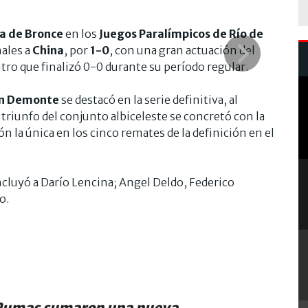
a de Bronce
en los
Juegos Paralímpicos de Río de
nales a
China
, por
1-0
, con una gran actuación del
tro que finalizó 0-0 durante su período regular.
ín Demonte
se destacó en la serie definitiva, al
l triunfo del conjunto albiceleste se concretó con la
azón la única en los cinco remates de la definición en el
ncluyó a Darío Lencina; Angel Deldo, Federico
o.
Pumas sumaron una nueva