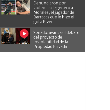
Denunciaron por
violencia de género a
Morales, el jugador de
Barracas que le hizo el
gol a River
Senado: avanza el debate
del proyecto de
Inviolabilidad de la
Propiedad Privada