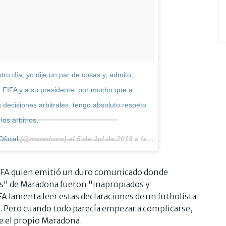
ro día, yo dije un par de cosas y, admito,
la FIFA y a su presidente: por mucho que a
 decisiones arbitrales, tengo absoluto respeto
 los árbitros.
ficial
(@maradona) el
5 de Jul de 2018 a las 4:59 PDT
FIFA quien emitió un duro comunicado donde
s" de Maradona fueron "inapropiados y
A lamenta leer estas declaraciones de un futbolista
". Pero cuando todo parecía empezar a complicarse,
e el propio Maradona.