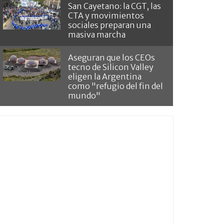
San Cayetano: la CGT, las
CTA y movimientos
sociales preparan una
masiva marcha
Aseguran que los CEOs
tecno de Silicon Valley
eligen la Argentina
como "refugio del fin del
mundo"