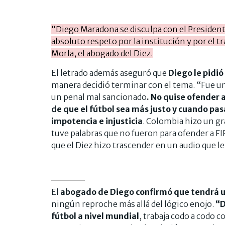
“Diego Maradona se disculpa con el President
absoluto respeto por la institución y por el tra
Morla, el abogado del Diez.
El letrado además aseguró que
Diego le pidi
manera decidió terminar con el tema. “Fue un
un penal mal sancionado
. No quise ofender a
de que el fútbol sea más justo y cuando pa
impotencia e injusticia
. Colombia hizo un gra
tuve palabras que no fueron para ofender a FIF
que el Diez hizo trascender en un audio que l
El
abogado de Diego confirmó que tendrá una
ningún reproche más allá del lógico enojo.
“D
fútbol a nivel mundial
, trabaja codo a codo 