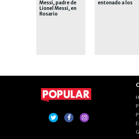
Messi, padre de
entonado a los
Lionel Messi, en
octavos de la
Rosario
Libertadores
C
P
P
E
G