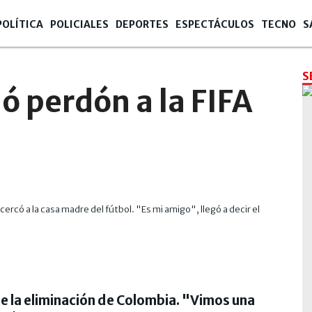
POLÍTICA
POLICIALES
DEPORTES
ESPECTÁCULOS
TECNO
S
S
ó perdón a la FIFA
ercó a la casa madre del fútbol. "Es mi amigo", llegó a decir el
e la eliminación de Colombia. "Vimos una