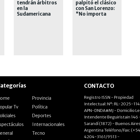
tendrán árbitros
palpitó el clásico
en la
con San Lorenzo:
Sudamericana
"No importa
que les traen
como llega cada
malos recuerdos
uno"
ategorías
CONTACTO
Registro ISSN - Propiedad
Home
Provincia
Intelectual: Nº: RL-2025-11
opular Tv
Política
APN-DNDA#MJ - Domicilio Le
oliciales
Deportes
Intendente Beguiristain 146 
Sarandí (1872) - Buenos Aires
spectáculos
Internacionales
Argentina Teléfono/Fax: (+54
eneral
Tecno
4204-3161/9513 -