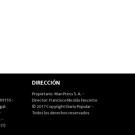
DIRECCIÓN
Propietario: Man Press S.A. -
499155-
Director: Francisco Nicolás Fascetto
gal:
© 2017 Copyright Diario Popular -
-
Todos los derechos reservados
 -
11)