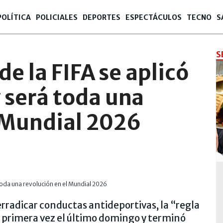
POLÍTICA
POLICIALES
DEPORTES
ESPECTÁCULOS
TECNO
S
S
e la FIFA se aplicó
 será toda una
l Mundial 2026
erradicar conductas antideportivas, la “regla
r primera vez el último domingo y terminó