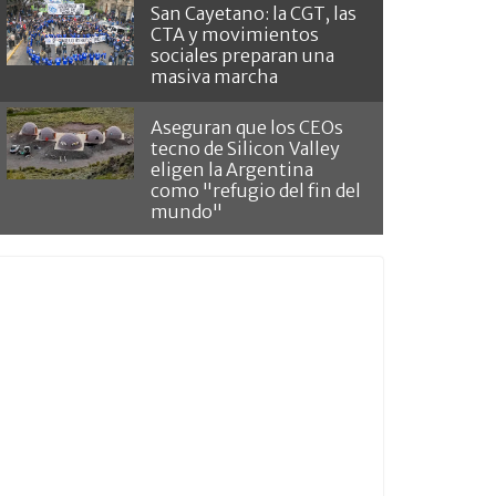
San Cayetano: la CGT, las
CTA y movimientos
sociales preparan una
masiva marcha
Aseguran que los CEOs
tecno de Silicon Valley
eligen la Argentina
como "refugio del fin del
mundo"