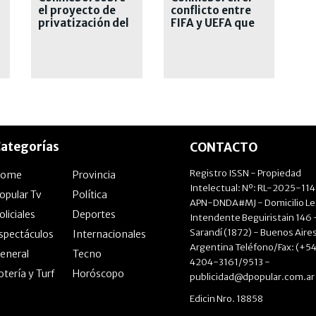
el proyecto de
conflicto entre
privatización del
FIFA y UEFA que
Mundial
sacude al fútbol
mundial
ategorías
CONTACTO
Registro ISSN - Propiedad
Home
Provincia
Intelectual: Nº: RL-2025-11
opular Tv
Política
APN-DNDA#MJ - Domicilio Le
oliciales
Deportes
Intendente Beguiristain 146 
Sarandí (1872) - Buenos Aires
spectáculos
Internacionales
Argentina Teléfono/Fax: (+54
eneral
Tecno
4204-3161/9513 -
otería y Turf
Horóscopo
publicidad@dpopular.com.ar
Edicin Nro. 18858