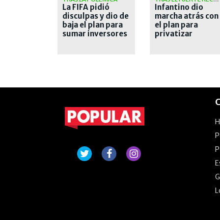
La FIFA pidió
Infantino dio
disculpas y dio de
marcha atrás con
baja el plan para
el plan para
sumar inversores
privatizar
privados a los
torneos FIFA
Mundiales
C
P
P
E
G
L