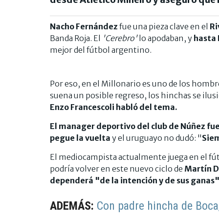
Nacho Fernández
fue una pieza clave en el
Ri
Banda Roja. El
'Cerebro'
lo apodaban, y
hasta
mejor del fútbol argentino.
Por eso, en el Millonario es uno de los hombr
suena un posible regreso, los hinchas se ilu
Enzo Francescoli habló del tema.
El manager deportivo del club de Núñez fue
pegue la vuelta
y el uruguayo no dudó: "
Siem
El mediocampista actualmente juega en el fút
podría volver en este nuevo ciclo de
Martín D
dependerá "de la intención y de sus ganas" 
ADEMÁS:
Con padre hincha de Boca