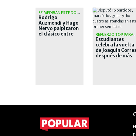
SE MEDIRÁN ESTE DOMINGO
Rodrigo
Auzmendi y Hugo
Nervo palpitaron
el clásico entre
REFUERZO TOP PARA EL 
San Lorenzo y
Estudiantes
Huracán
celebra la vuelta
de Joaquín Corre
después de más
de una década
C
P