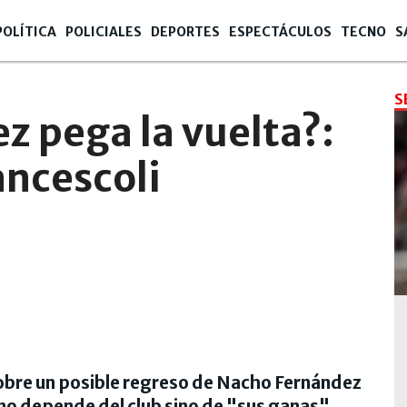
POLÍTICA
POLICIALES
DEPORTES
ESPECTÁCULOS
TECNO
S
S
z pega la vuelta?:
ancescoli
sobre un posible regreso de Nacho Fernández
no depende del club sino de "sus ganas".