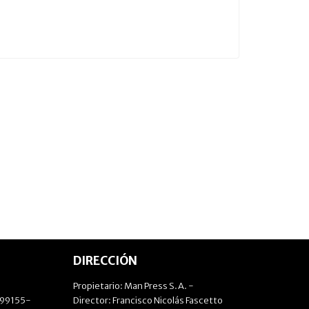
DIRECCIÓN
Propietario: Man Press S.A. -
499155-
Director: Francisco Nicolás Fascetto