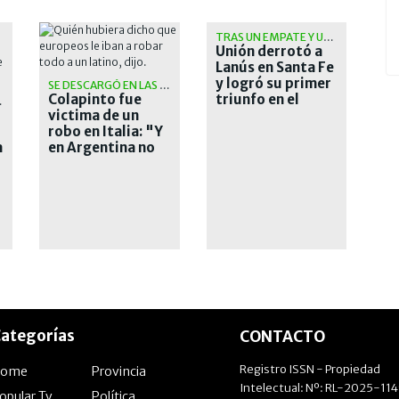
TRAS UN EMPATE Y UNA CAÍDA
Unión derrotó a
Lanús en Santa Fe
y logró su primer
SE DESCARGÓ EN LAS REDES
Colapinto fue
triunfo en el
PINCHA
victima de un
Torneo Clausura
robo en Italia: "Y
a
en Argentina no
me robaron
nunca"
ategorías
CONTACTO
Registro ISSN - Propiedad
Home
Provincia
Intelectual: Nº: RL-2025-11
opular Tv
Política