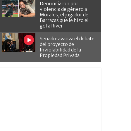
Denunciaron por
violencia de género a
Morales, el jugador de
Barracas que le hizo el
gol a River
Senado: avanza el debate
del proyecto de
Inviolabilidad de la
Propiedad Privada