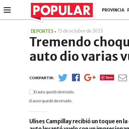
PROVINCIA
15 de octubre de 2023
- 15:10
DEPORTES
Tremendo choque
auto dio varias v
Save
El auto quedó destruido.
Ulises Campillay recibió un toque en l
auto levantó vuelo con un impresionant