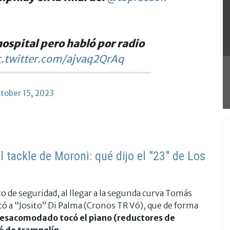
 hospital pero habló por radio
c.twitter.com/ajvaq2QrAq
tober 15, 2023
 tackle de Moroni: qué dijo el "23" de Los
to de seguridad, al llegar a la segunda curva Tomás
có a “Josito” Di Palma (Cronos TR V6), que de forma
desacomodado tocó el piano (reductores de
ió de trampolín
.