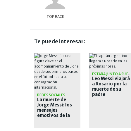
TOP RACE
Te puede interesar:
ESTARÁ JUNTO A SU FAM
Leo Messi viajará
a Rosario por la
muerte de su
padre
REDES SOCIALES
La muerte de
Jorge Messi: los
mensajes
emotivos de la
Selección,
Newell's y el