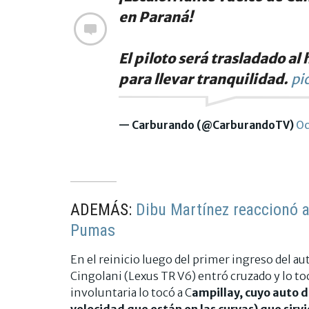
en Paraná!
El piloto será trasladado al
para llevar tranquilidad.
pi
— Carburando (@CarburandoTV)
Oc
ADEMÁS:
Dibu Martínez reaccionó al
Pumas
En el reinicio luego del primer ingreso del au
Cingolani (Lexus TR V6) entró cruzado y lo to
involuntaria lo tocó a C
ampillay, cuyo auto 
velocidad que están en las curvas) que sirv