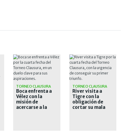
ILIA
TORNEO CLAUSURA
TORNEO CLAUSURA
Boca enfrenta a
River visita a
Vélez con la
Tigre con la
misión de
obligación de
acercarse a la
cortar su mala
punta del
racha: hora, TV y
Clausura
formaciones