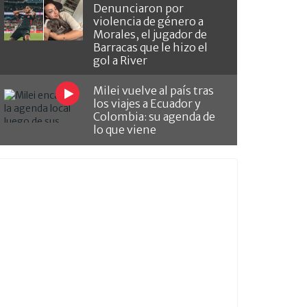
Denunciaron por
violencia de género a
Morales, el jugador de
Barracas que le hizo el
gol a River
Milei vuelve al país tras
los viajes a Ecuador y
Colombia: su agenda de
lo que viene