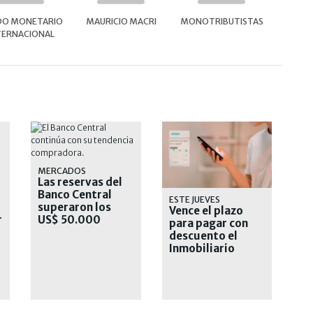
DO MONETARIO
MAURICIO MACRI
MONOTRIBUTISTAS
TERNACIONAL
MERCADOS
Las reservas del
S
Banco Central
ESTE JUEVES
superaron los
Vence el plazo
r
US$ 50.000
para pagar con
millones
descuento el
Inmobiliario
Urbano