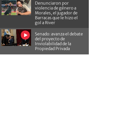
Denunciaron por
violencia de género a
Morales, el jugador de
Barracas que le hizo el
gol a River
Senado: avanza el debate
del proyecto de
Inviolabilidad de la
Propiedad Privada