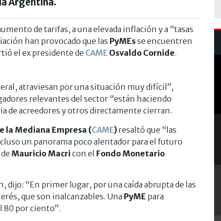
a Argentina.
umento de tarifas, a una elevada inflación y a “tasas
ciación han provocado que las
PyMEs
se encuentren
irtió el ex presidente de
CAME
Osvaldo
Cornide
.
ral, atraviesan por una situación muy difícil”,
ugadores relevantes del sector “están haciendo
a de acreedores y otros directamente cierran.
e la Mediana Empresa (
CAME
)
resaltó que “las
cluso un panorama poco alentador para el futuro
 de
Mauricio Macri
con el
Fondo Monetario
, dijo: “En primer lugar, por una caída abrupta de las
nterés, que son inalcanzables. Una
PyME
para
l 80 por ciento”.