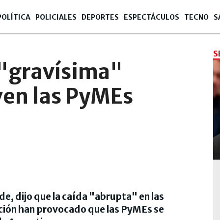
POLÍTICA
POLICIALES
DEPORTES
ESPECTÁCULOS
TECNO
S
S
 "gravísima"
ven las PyMEs
de, dijo que la caída "abrupta" en las
lación han provocado que las PyMEs se