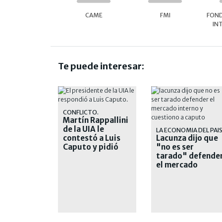
CAME
FMI
FON
IN
Te puede interesar:
CONFLICTO.
Martín Rappallini
de la UIA le
LA ECONOMIA DEL PAI
contestó a Luis
Lacunza dijo que
Caputo y pidió
"no es ser
"respeto"
tarado" defende
el mercado
interno y
cuestionó a
Caputo