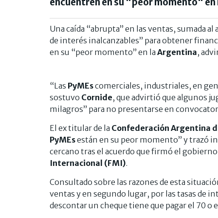
encuentren en su "peor momento" en l
Una caída “abrupta” en las ventas, sumada al a
de interés inalcanzables” para obtener finan
en su “peor momento” en la
Argentina
, adv
“Las
PyMEs
comerciales, industriales, en gene
sostuvo
Cornide
, que advirtió que algunos j
milagros” para no presentarse en convocatori
El ex titular de la
Confederación Argentina d
PyMEs
están en su peor momento” y trazó in
cercano tras el acuerdo que firmó el gobierno
Internacional (FMI)
.
Consultado sobre las razones de esta situación
ventas y en segundo lugar, por las tasas de i
descontar un cheque tiene que pagar el 70 o e