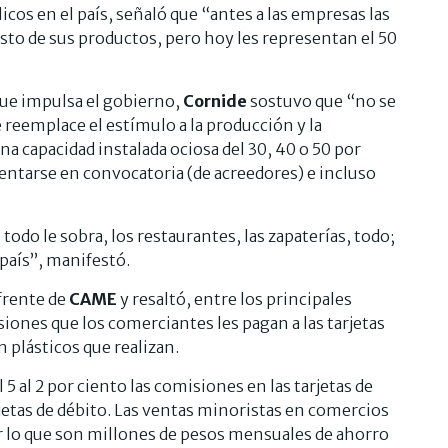
cos en el país, señaló que “antes a las empresas las
costo de sus productos, pero hoy les representan el 50
que impulsa el gobierno,
Cornide
sostuvo que “no se
 reemplace el estímulo a la producción y la
una capacidad instalada ociosa del 30, 40 o 50 por
entarse en convocatoria (de acreedores) e incluso
odo le sobra, los restaurantes, las zapaterías, todo;
 país”, manifestó.
 frente de
CAME
y resaltó, entre los principales
siones que los comerciantes les pagan a las tarjetas
n plásticos que realizan.
l 5 al 2 por ciento las comisiones en las tarjetas de
rjetas de débito. Las ventas minoristas en comercios
or lo que son millones de pesos mensuales de ahorro