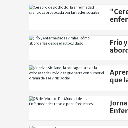
"Cere
enfer
por l
Frío 
abord
Apren
que la
Anton
Jorna
Enfe