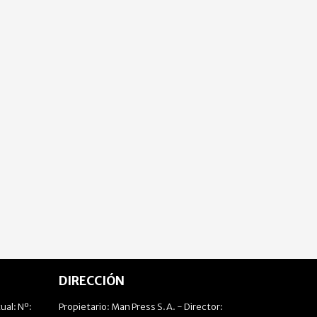
DIRECCIÓN
ual: Nº:
Propietario: Man Press S.A. - Director: