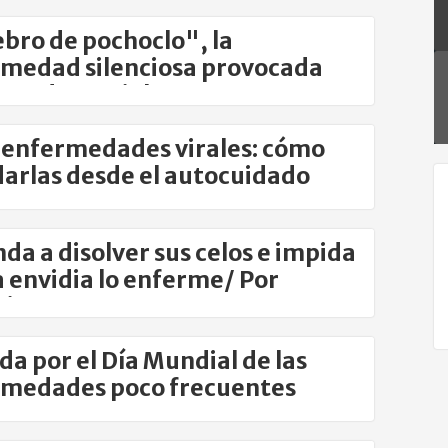
bro de pochoclo", la
medad silenciosa provocada
as redes sociales
y enfermedades virales: cómo
arlas desde el autocuidado
da a disolver sus celos e impida
 envidia lo enferme/ Por
io Las Heras
da por el Día Mundial de las
rmedades poco frecuentes