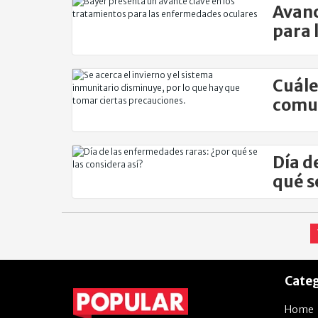
Avanc
para 
Cuále
comun
preve
Día d
qué s
Categ
Home