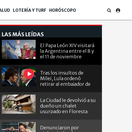
ALUD
LOTERÍA Y TURF
HORÓSCOPO
LAS MÁS LEÍDAS
El Papa León XIV visitará
la Argentina entre el 8 y
el 11 de noviembre
Tras los insultos de
Milei, Lula ordenó
retirar al embajador de
Brasil en Argentina
La Ciudad le devolvió a su
dueño un chalet
usurpado en Floresta
Denunciaron por