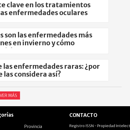
e clave en los tratamientos
las enfermedades oculares
s son las enfermedades más
es en invierno y cómo
nirlas
e las enfermedades raras: ¿por
e las considera así?
VER MÁS
orías
CONTACTO
Registro ISSN - Propiedad Intelect
Provincia