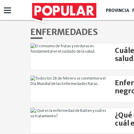
PROVINCIA
ENFERMEDADES
Cuále
salud
evit
Enfer
negro
pacie
¿Qué 
cuál 