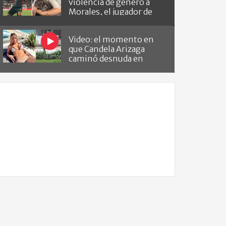
violencia de género a
Morales, el jugador de
Barracas que le hizo el
gol a River
Video: el momento en
que Candela Arizaga
caminó desnuda en
Belgrano