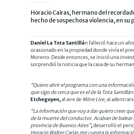
Horacio Cairas, hermano del recordado
hecho de sospechosa violencia, en su 
Daniel La Tota Santillá
n falleció hace un añ
ocasionado en la propiedad donde vivía el pre
Moreno. Desde entonces, se inició una investi
sorprendió la noticia que la casa de su herma
“Quiero abrir el programa con una informaci
que sigo de cerca que es el de la Tota Santillá
Etchegoyen,
al aire de
Mitre Live,
al adentrars
“La información que voy a dar quiero creer qu
de la muerte del conductor. Acaban de balear l
provincia de Buenos Aires”
,
desarrolló el perio
Horacio Walter Carias me cuenta la informaci