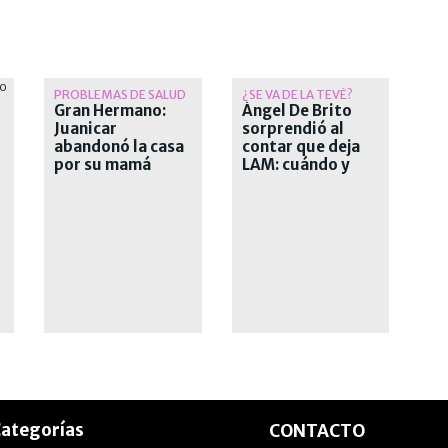
PROBLEMAS DE SALUD
¿SE VA DE LA TEVÉ?
Gran Hermano:
Ángel De Brito
Juanicar
sorprendió al
abandonó la casa
contar que deja
por su mamá
LAM: cuándo y
por qué deja el
exitoso ciclo
ategorías
CONTACTO