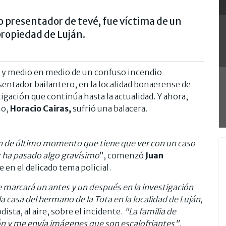
 presentador de tevé, fue víctima de un
propiedad de Luján.
o y medio en medio de un confuso incendio
sentador bailantero, en la localidad bonaerense de
gación que continúa hasta la actualidad. Y ahora,
no,
Horacio Cairas,
sufrió una balacera.
ón de último momento que tiene que ver con un caso
n: ha pasado algo gravísimo
”, comenzó
Juan
e en el delicado tema policial.
e marcará un antes y un después en la investigación
a casa del hermano de la Tota en la localidad de Luján,
dista, al aire, sobre el incidente.
"La familia de
ón y me envía imágenes que son escalofriantes"
,