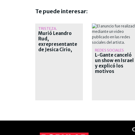
Te puede interesar:
TRISTEZA.
Murió Leandro
Rud,
exrepresentante
de Jesica Cirio,
REDES SOCIALES
Alejandra
L-Gante canceló
Maglietti y
un show en Israel
Pamela David
y explicó los
motivos
C