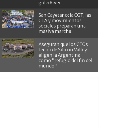
gol a River
San Cayetano: la CGT, las
CTA y movimientos
sociales preparan una
masiva marcha
Aseguran que los CEOs
tecno de Silicon Valley
eligen la Argentina
como "refugio del fin del
mundo"