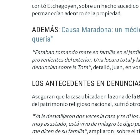
contó Etchegoyen, sobre un hecho sucedido m
permanecían adentro de la propiedad.
ADEMÁS:
Causa Maradona: un médic
quería"
"Estaban tomando mate en familia en el jard
provenientes del exterior. Una locura total y l
denuncian sobre la Tota”,
detalló, Juan, en voz
LOS ANTECEDENTES EN DENUNCIA
Aseguran que la casa ubicada en la zona de la B
del patrimonio religioso nacional, sufrió otr
“Ya le desvalijaron dos veces la casa y te di lo
muy asustado, está vivo de milagro te digo p
me dicen de su familia”
, ampliaron, sobre el t