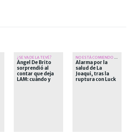
¿SE VA DE LA TEVÉ?
NO ESTÁ COMIENDO BIEN
Ángel De Brito
Alarma por la
sorprendió al
salud de La
contar que deja
Joaqui, tras la
LAM: cuándo y
ruptura con Luck
por qué deja el
Ra: bajó mucho de
exitoso ciclo
peso