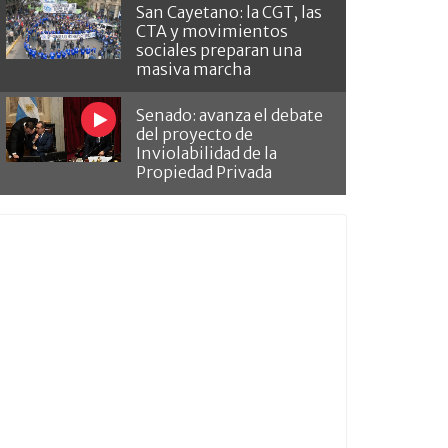
San Cayetano: la CGT, las
CTA y movimientos
sociales preparan una
masiva marcha
Senado: avanza el debate
del proyecto de
Inviolabilidad de la
Propiedad Privada