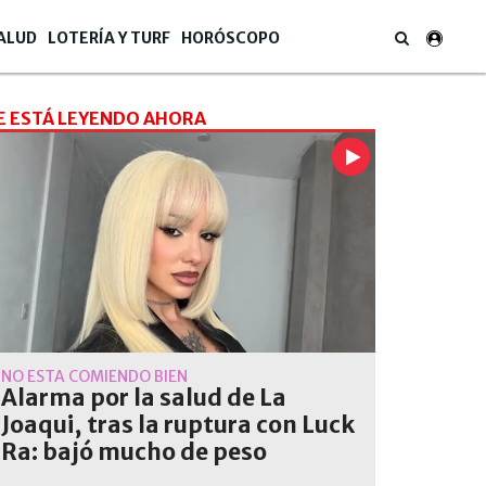
ALUD
LOTERÍA Y TURF
HORÓSCOPO
E ESTÁ LEYENDO AHORA
NO ESTÁ COMIENDO BIEN
Alarma por la salud de La
Joaqui, tras la ruptura con Luck
unidad de Blender expresó su dolor por la muerte de dos de sus colaborad
Ra: bajó mucho de peso