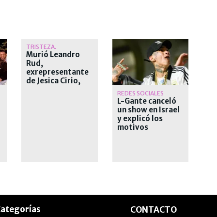
TRISTEZA.
Murió Leandro
Rud,
exrepresentante
de Jesica Cirio,
Alejandra
R
REDES SOCIALES
Maglietti y
L-Gante canceló
Pamela David
un show en Israel
y explicó los
motivos
l
ategorías
CONTACTO