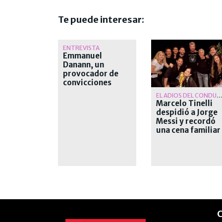
Te puede interesar:
ENTREVISTA
Emmanuel
Danann, un
provocador de
convicciones
firmes
EL ADIOS DEL CONDUCTO
Marcelo Tinelli
despidió a Jorge
Messi y recordó
una cena familiar
antes del Mundia
de Qatar
C