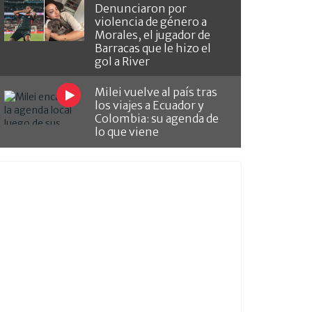
Denunciaron por
violencia de género a
Morales, el jugador de
Barracas que le hizo el
gol a River
Milei vuelve al país tras
los viajes a Ecuador y
Colombia: su agenda de
lo que viene