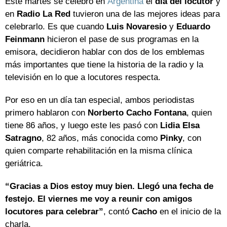
Este martes se celebró en
Argentina
el
día del locutor
y
en
Radio La Red
tuvieron una de las mejores ideas para
celebrarlo. Es que cuando
Luis Novaresio
y
Eduardo
Feinmann
hicieron el pase de sus programas en la
emisora, decidieron hablar con dos de los emblemas
más importantes que tiene la historia de la radio y la
televisión en lo que a locutores respecta.
Por eso en un día tan especial, ambos periodistas
primero hablaron con
Norberto Cacho Fontana
, quien
tiene 86 años, y luego este les pasó con
Lidia Elsa
Satragno
, 82 años, más conocida como
Pinky
, con
quien comparte rehabilitación en la misma clínica
geriátrica.
“Gracias a Dios estoy muy bien. Llegó una fecha de
festejo. El viernes me voy a reunir con amigos
locutores para celebrar”
, contó
Cacho
en el inicio de la
charla.