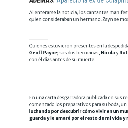
ADEMÁS:
Apareció la ex de Colapint
Al enterarse la noticia, los cantantes manifest
quien consideraban un hermano. Zayn se most
Quienes estuvieron presentes en la despedid
Geoff Payne;
sus dos hermanas,
Nicola
y
Rut
con él días antes de su muerte.
En una carta desgarradora publicada en sus r
comenzado los preparativos para su boda, un
luchando por descubrir cómo vivir en un mun
guarda y le amaré por el resto de mi vida y 