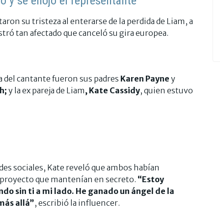
o y se enojó el representante
aron su tristeza al enterarse de la perdida de Liam, a
ró tan afectado que canceló su gira europea.
a del cantante fueron sus padres
Karen Payne
y
h;
y
la ex pareja de Liam
, Kate Cassidy
, quien estuvo
edes sociales, Kate reveló que ambos habían
 proyecto que mantenían en secreto.
“Estoy
do sin ti a mi lado. He ganado un ángel de la
más allá”
, escribió la influencer.