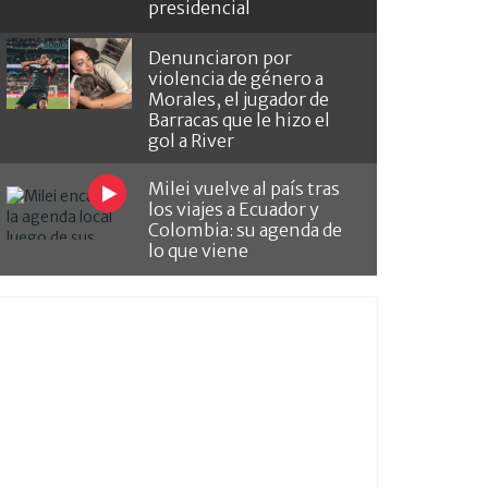
presidencial
Denunciaron por
violencia de género a
Morales, el jugador de
Barracas que le hizo el
gol a River
Milei vuelve al país tras
los viajes a Ecuador y
Colombia: su agenda de
lo que viene