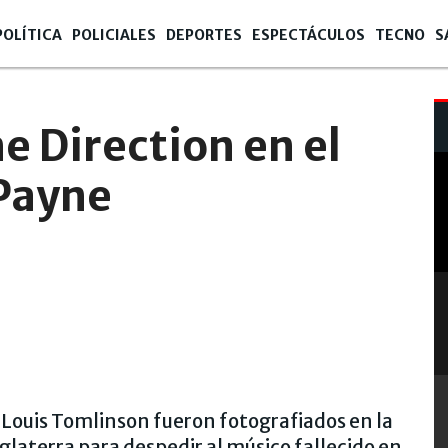
POLÍTICA
POLICIALES
DEPORTES
ESPECTÁCULOS
TECNO
S
:11
ne Direction en el
 Payne
y Louis Tomlinson fueron fotografiados en la
glaterra para despedir al músico fallecido en