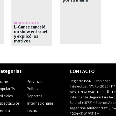
por su mamá
REDES SOCIALES
L-Gante canceló
un show en Israel
y explicó los
motivos
ategorías
CONTACTO
Registro ISSN - Propiedad
Home
Provincia
Intelectual: Nº: RL-2025-11
opular Tv
Política
APN-DNDA#MJ - Domicilio Le
oliciales
Deportes
Intendente Beguiristain 146 
Sarandí (1872) - Buenos Aires
spectáculos
Internacionales
Argentina Teléfono/Fax: (+54
eneral
Tecno
4204-3161/9513 -