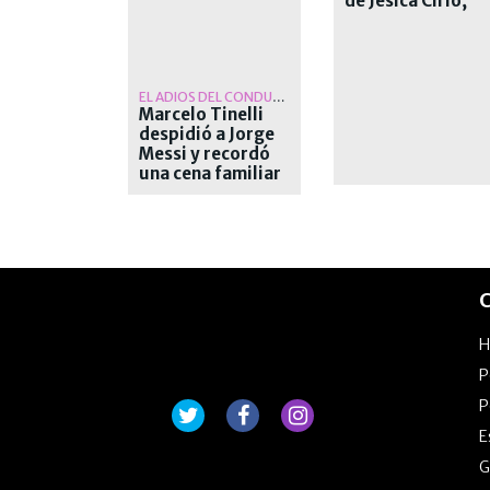
de Jesica Cirio,
Alejandra
Maglietti y
Pamela David
EL ADIOS DEL CONDUCTOR
Marcelo Tinelli
despidió a Jorge
Messi y recordó
una cena familiar
antes del Mundial
de Qatar
C
P
P
E
G