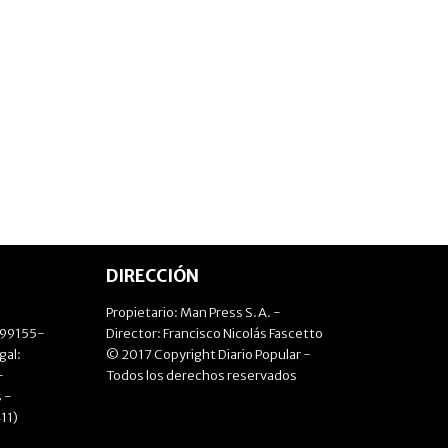
DIRECCIÓN
Propietario: Man Press S.A. -
499155-
Director: Francisco Nicolás Fascetto
gal:
© 2017 Copyright Diario Popular -
-
Todos los derechos reservados
 -
11)