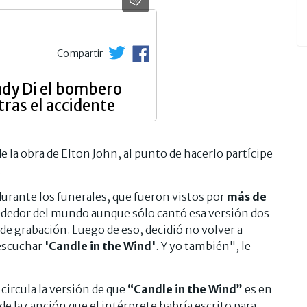
Compartir
ady Di el bombero
tras el accidente
de la obra de Elton John, al punto de hacerlo partícipe
.
durante los funerales, que fueron vistos por
más de
ededor del mundo aunque sólo cantó esa versión dos
 de grabación. Luego de eso, decidió no volver a
 escuchar
'Candle in the Wind'
. Y yo también", le
circula la versión de que
“Candle in the Wind”
es en
de la canción que el intérprete habría escrito para