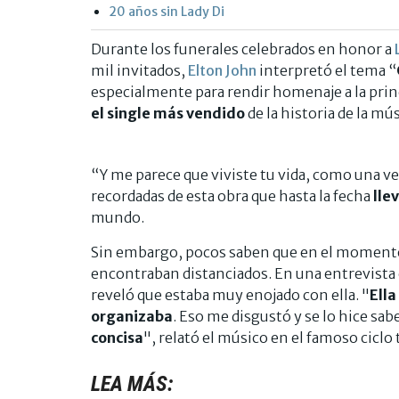
20 años sin Lady Di
Durante los funerales celebrados en honor a
mil invitados,
Elton John
interpretó el tema “
especialmente para rendir homenaje a la princ
el single más vendido
de la historia de la mús
“Y me parece que viviste tu vida, como una vel
recordadas de esta obra que hasta la fecha
lle
mundo.
Sin embargo, pocos saben que en el momento 
encontraban distanciados. En una entrevista 
reveló que estaba muy enojado con ella. "
Ella
organizaba
. Eso me disgustó y se lo hice sa
concisa
", relató el músico en el famoso ciclo 
LEA MÁS: