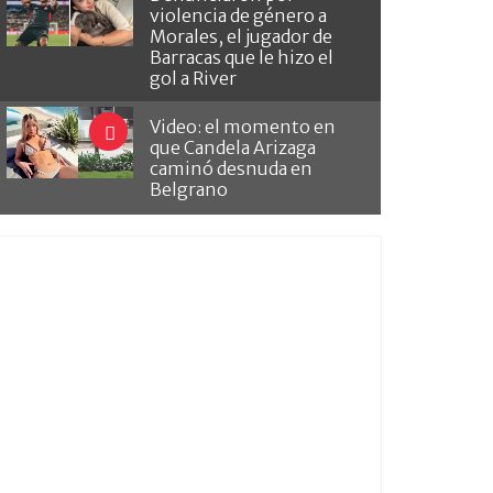
violencia de género a
Morales, el jugador de
Barracas que le hizo el
gol a River
Video: el momento en
que Candela Arizaga
caminó desnuda en
Belgrano