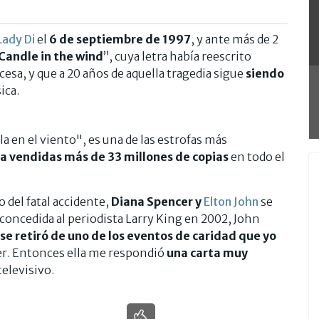
Lady Di
el
6 de septiembre de 1997
, y ante más de 2
Candle in the wind
”, cuya letra había reescrito
esa, y que a 20 años de aquella tragedia sigue
siendo
ica.
a en el viento", es una de las estrofas más
va vendidas más de 33 millones de copias
en todo el
del fatal accidente,
Diana Spencer y
Elton John
se
concedida al periodista Larry King en 2002, John
 se retiró de uno de los eventos de caridad que yo
ber. Entonces ella me respondió
una carta muy
televisivo.