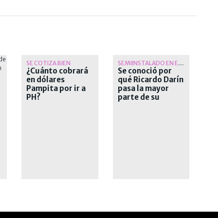
SE COTIZA BIEN
SEMIINSTALADO EN EUROPA
¿Cuánto cobrará
Se conoció por
en dólares
qué Ricardo Darín
Pampita por ir a
pasa la mayor
PH?
parte de su
tiempo en España
y