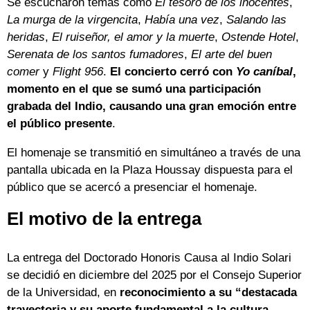
Se escucharon temas como
El tesoro de los inocentes
,
La murga de la virgencita
,
Había una vez
,
Salando las
heridas
,
El ruiseñor, el amor y la muerte
,
Ostende Hotel
,
Serenata de los santos fumadores
,
El arte del buen
comer
y
Flight 956
.
El concierto cerró con
Yo caníbal
,
momento en el que se sumó una participación
grabada del Indio, causando una gran emoción entre
el público presente
.
El homenaje se transmitió en simultáneo a través de una
pantalla ubicada en la Plaza Houssay dispuesta para el
público que se acercó a presenciar el homenaje.
El motivo de la entrega
La entrega del Doctorado Honoris Causa al Indio Solari
se decidió en diciembre del 2025 por el Consejo Superior
de la Universidad, en
reconocimiento a su “destacada
trayectoria y su aporte fundamental a la cultura