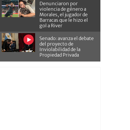
Denunciaron por
violencia de género a
Morales, el jugador de
Barracas que le hizo el
gol a River
Senado: avanza el debate
del proyecto de
Inviolabilidad de la
Propiedad Privada