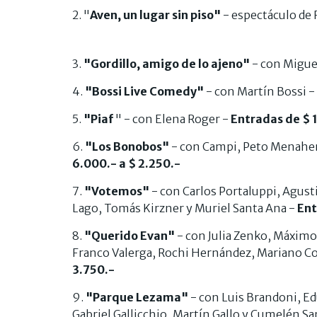
2. "
Aven, un lugar sin piso"
- espectáculo de 
3.
"Gordillo, amigo de lo ajeno"
- con Migue
4.
"Bossi Live Comedy"
- con Martín Bossi -
5.
"Piaf
" - con Elena Roger -
Entradas de $ 
6.
"Los Bonobos"
- con Campi, Peto Menahem
6.000.- a $ 2.250.-
7.
"Votemos"
- con Carlos Portaluppi, Agusti
Lago, Tomás Kirzner y Muriel Santa Ana -
Ent
8.
"Querido Evan"
- con Julia Zenko, Máximo
Franco Valerga, Rochi Hernández, Mariano Co
3.750.-
9.
"Parque Lezama"
- con Luis Brandoni, Ed
Gabriel Gallicchio, Martín Gallo y Cumelén Sa