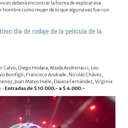
ces deberá encontrar la forma de explicar esa
or hombre como mujer de lo que alguna vez fue con
timo día de rodaje de la película de la
air Calvo, Diego Hodara, Maida Andrenacci, Leo
avo Bonfigli, Francisco Andrade, Nicolás Chávez,
menez, Juan Mateo Halle, Daiana Fernández, Virginia
a -
Entradas de $ 10.000.- a $ 4.000.-