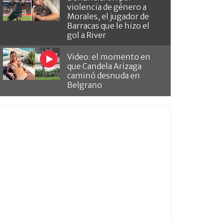
violencia de género a
Morales, el jugador de
Barracas que le hizo el
gol a River
Video: el momento en
que Candela Arizaga
caminó desnuda en
Belgrano