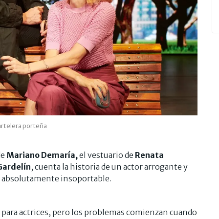
cartelera porteña
de
Mariano Demaría,
el vestuario de
Renata
Gardelín
, cuenta la historia de un actor arrogante y
s absolutamente insoportable.
g para actrices, pero los problemas comienzan cuando