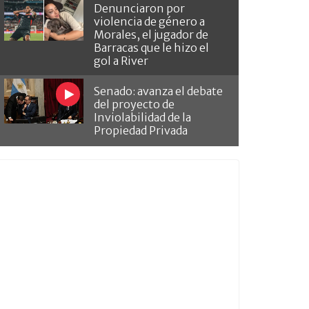
Denunciaron por
violencia de género a
Morales, el jugador de
Barracas que le hizo el
gol a River
Senado: avanza el debate
del proyecto de
Inviolabilidad de la
Propiedad Privada