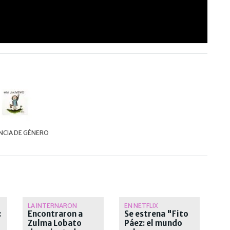
NCIA DE GÉNERO
LA INTERNARON
EN NETFLIX
:
Encontraron a
Se estrena "Fito
Zulma Lobato
Páez: el mundo