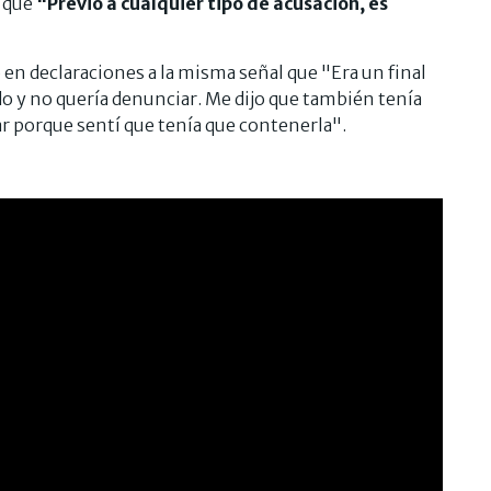
ó que
"Previo a cualquier tipo de acusación, es
 en declaraciones a la misma señal que "Era un final
do y no quería denunciar. Me dijo que también tenía
sar porque sentí que tenía que contenerla".