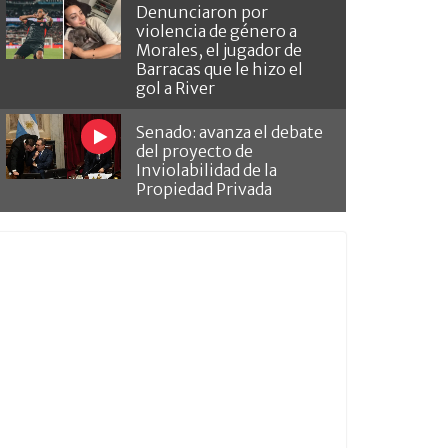
Denunciaron por
violencia de género a
Morales, el jugador de
Barracas que le hizo el
gol a River
Senado: avanza el debate
del proyecto de
Inviolabilidad de la
Propiedad Privada