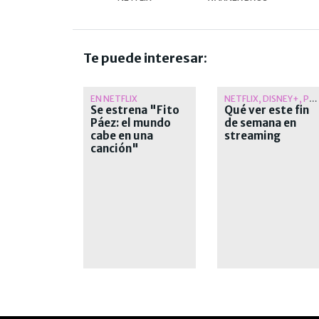
Te puede interesar:
EN NETFLIX
NETFLIX, DISNEY+, PRIME VIDEO Y MÁS
Se estrena "Fito
Qué ver este fin
Páez: el mundo
de semana en
cabe en una
streaming
canción"