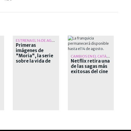
ESTRENA EL 14 DE AGOSTO
Primeras
imágenes de
"Moria", la serie
CAMBIOS EN EL CATÁLOGO
sobre la vida de
Netflix retira una
"La One"
de las sagas más
exitosas del cine