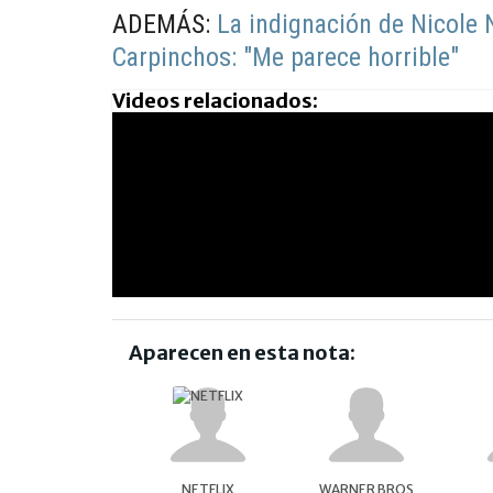
ADEMÁS:
La indignación de Nicole
Carpinchos: "Me parece horrible"
Videos relacionados:
Aparecen en esta nota:
NETFLIX
WARNER BROS