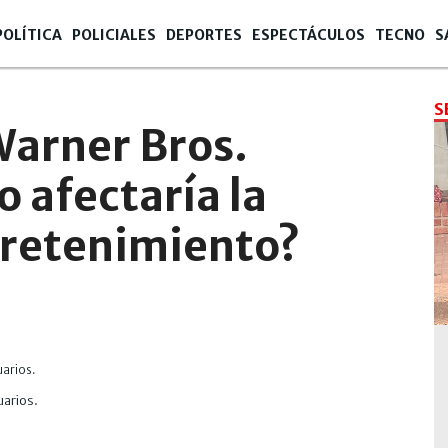
POLÍTICA
POLICIALES
DEPORTES
ESPECTÁCULOS
TECNO
S
12
S
Warner Bros.
 afectaría la
tretenimiento?
uarios.