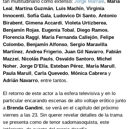
tan multitudinario como extenso:
Jorge Marrale
,
María
Leal
,
Martina Guzmán
,
Luis Machín
,
Virginia
Innocenti
,
Sofía Gala
,
Ludovico Di Santo
,
Antonio
Birabent
,
Gimena
Accardi
,
Violeta Urtizberea
,
Benjamín Rojas
,
Eugenia Tobal
,
Diego Ramos
,
Florencia Raggi
,
María Fernanda Callejón
,
Felipe
Colombo
,
Benjamín Alfonso
,
Sergio Maravilla
Martínez
,
Andrea Frigerio
,
Juan Gil Navarro
,
Fabián
Mazzei
,
Nicolás Pauls
,
Osvaldo Santoro
,
Michel
Noher
,
Jorge D’Elía
,
Esteban Pérez
,
María Marull
,
Paula Marull
,
Carla Quevedo
,
Mónica Cabrera
y
Adrián Navarro
, entre tantos.
El retorno de este actor a la esfera televisiva y en lo
particular encarando escenas de alto voltaje erótico junto
a
Brenda
Gandini
, se verá en el capítulo del próximo
viernes a las 23. Sin querer revelar detalles de la trama
se presenta como de tenor sadomasoquista, este