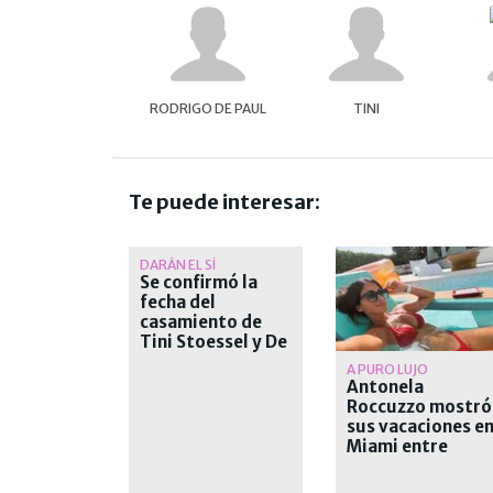
RODRIGO DE PAUL
TINI
Te puede interesar:
DARÁN EL SÍ
Se confirmó la
fecha del
casamiento de
Tini Stoessel y De
Paul
A PURO LUJO
Antonela
Roccuzzo mostró
sus vacaciones e
Miami entre
yates, playa y
libros