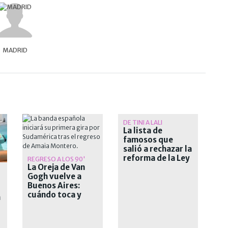
MADRID
DE TINI A LALI
La lista de
famosos que
salió a rechazar la
reforma de la Ley
REGRESO A LOS 90'
La Oreja de Van
de Tierras
Gogh vuelve a
Buenos Aires:
cuándo toca y
n
cómo comprar las
entradas