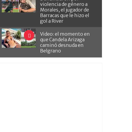
violencia de género a
Morales, el jugador de
Barracas que le hizo el
gol a River
Video: el momento en
que Candela Arizaga
caminó desnuda en
Belgrano