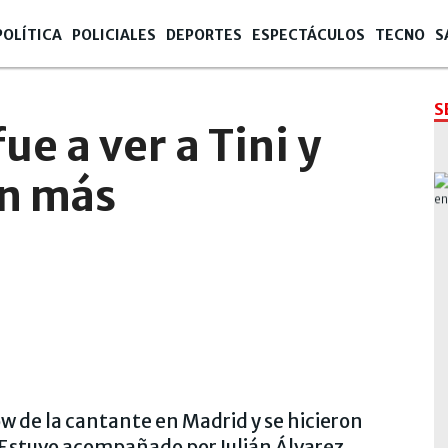
POLÍTICA
POLICIALES
DEPORTES
ESPECTÁCULOS
TECNO
S
S
ue a ver a Tini y
an más
ow de la cantante en Madrid y se hicieron
s. Estuvo acompañado por Julián Álvarez.