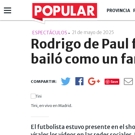
PROVINCIA
21 de mayo de 2025
- 21:05
ESPECTÁCULOS
Rodrigo de Paul f
bailó como un f
Save
Tini, en vivo en Madrid.
El futbolista estuvo presente en el sh
virales los videos en las redes sociale