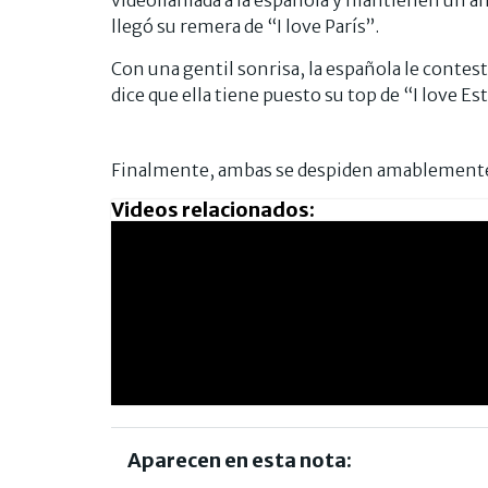
videollamada a la española y mantienen un am
llegó su remera de “I love París”.
Con una gentil sonrisa, la española le contesta
dice que ella tiene puesto su top de “I love Est
Finalmente, ambas se despiden amablemente
Videos relacionados:
Aparecen en esta nota: