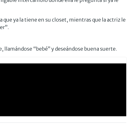
igable intercambio donde ella le pregunta si ya le
 que ya la tiene en su closet, mientras que la actriz le
er”.
, llamándose “bebé” y deseándose buena suerte.