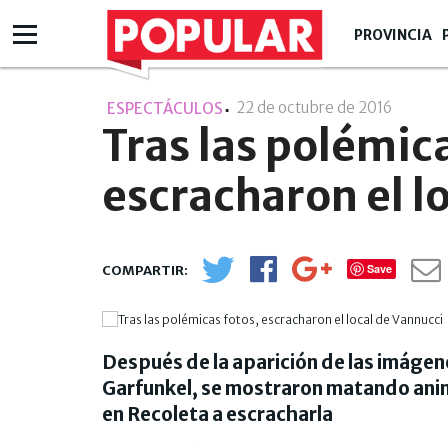
PROVINCIA
22 de octubre de 2016
- 15:10
ESPECTÁCULOS
Tras las polémica
escracharon el l
Save
Después de la aparición de las imágene
Garfunkel, se mostraron matando anima
en Recoleta a escracharla