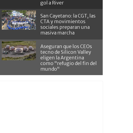
gol a River
San Cayetano: la CGT, las
CTA y movimientos
sociales preparan una
masiva marcha
Aseguran que los CEOs
tecno de Silicon Valley
eligen la Argentina
como "refugio del fin del
mundo"