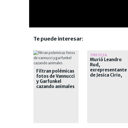
Te puede interesar:
TRISTEZA.
Murió Leandro
Rud,
exrepresentante
Filtran polémicas
de Jesica Cirio,
fotos de Vannucci
Alejandra
y Garfunkel
Maglietti y
cazando animales
Pamela David