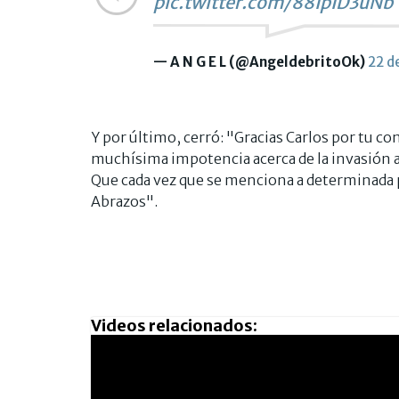
pic.twitter.com/88IpID3uNb
— A N G E L (@AngeldebritoOk)
22 d
Y por último, cerró: "Gracias Carlos por tu c
muchísima impotencia acerca de la invasión a
Que cada vez que se menciona a determinada 
Abrazos".
Videos relacionados: