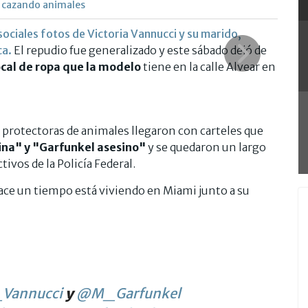
l cazando animales
sociales fotos de Victoria Vannucci y su marido,
ca.
El repudio fue generalizado y este sábado dejó de
cal de ropa que la modelo
tiene en la calle Alvear en
protectoras de animales llegaron con carteles que
na" y "Garfunkel asesino"
y se quedaron un largo
tivos de la Policía Federal.
hace un tiempo está viviendo en Miami junto a su
Vannucci
y
@M_Garfunkel