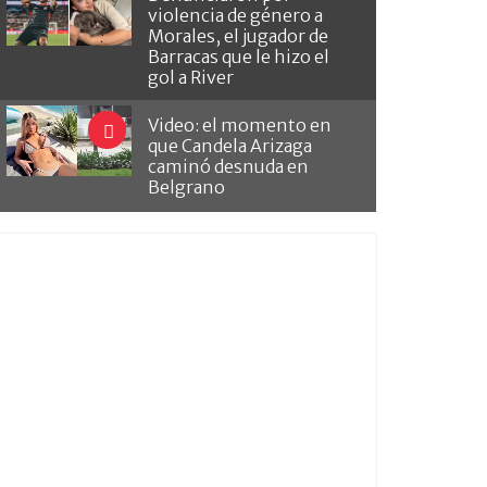
violencia de género a
Morales, el jugador de
Barracas que le hizo el
gol a River
Video: el momento en
que Candela Arizaga
caminó desnuda en
Belgrano