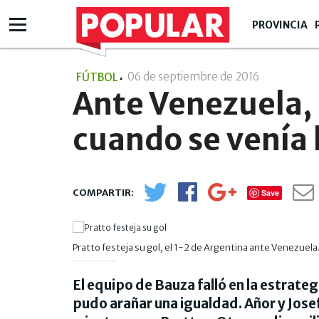
PROVINCIA
06 de septiembre de 2016
- 09:09
FÚTBOL
Ante Venezuela,
cuando se venía 
Save
Pratto festeja su gol, el 1-2 de Argentina ante Venezuela
El equipo de Bauza falló en la estrateg
pudo arañar una igualdad. Añor y Josef 