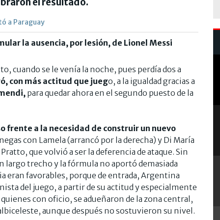
braron el resultado.
tó a Paraguay
imular la ausencia, por lesión, de Lionel Messi
nto, cuando se le venía la noche, pues perdía dos a
gó, con más actitud que jueg
o, a la igualdad gracias a
amendi,
para quedar ahora en el segundo puesto de la
o frente a la necesidad de construir un nuevo
anegas con Lamela (arrancó por la derecha) y Di María
 Pratto, que volvió a ser la deferencia de ataque. Sin
un largo trecho y la fórmula no aportó demasiada
ia eran favorables, porque de entrada, Argentina
ista del juego, a partir de su actitud y especialmente
quienes con oficio, se adueñaron de la zona central,
o albiceleste, aunque después no sostuvieron su nivel.