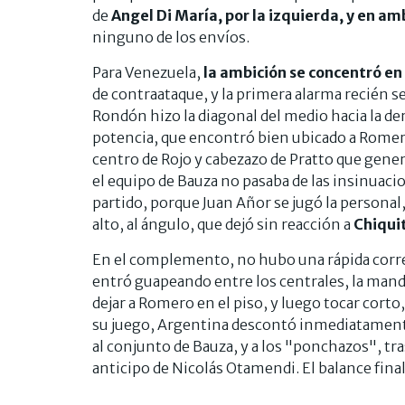
de
Angel Di María, por la izquierda, y en a
ninguno de los envíos.
Para Venezuela,
la ambición se concentró en 
de contraataque, y la primera alarma recién 
Rondón hizo la diagonal del medio hacia la dere
potencia, que encontró bien ubicado a Romero
centro de Rojo y cabezazo de Pratto que gener
el equipo de Bauza no pasaba de las insinuaci
partido, porque Juan Añor se jugó la personal,
alto, al ángulo, que dejó sin reacción a
Chiquit
En el complemento, no hubo una rápida correc
entró guapeando entre los centrales, la mandó
dejar a Romero en el piso, y luego tocar corto,
su juego, Argentina descontó inmediatamente 
al conjunto de Bauza, y a los "ponchazos", tra
anticipo de Nicolás Otamendi. El balance fina