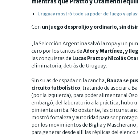
mientras que Pratto y Otamendi equili
Uruguay mostró todo su poder de fuego y aplas
Con
un juego desprolijo y ordinario, sin dis
, la Selección Argentina salvó la ropa y un pu
cero por los tantos de
Añor y Martínez, y lle
las conquistas d
e Lucas Pratto y Nicolás Ot
eliminatoria, detrás de Uruguay.
Sin su as de espada en la cancha,
Bauza se pus
circuito futbolístico
, tratando de asociar a B
(por la izquierda), para poder alimentar al Oso
embargó, del laboratorio a la práctica, hubo 
pimienta arriba. No obstante, las circunstanc
mostró fortaleza y autoridad para ser protagon
por los movimientos de Biglia y Mascherano, 
para generar desde allí las réplicas del elenc